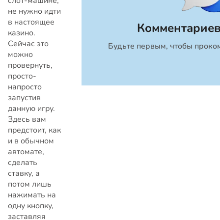
слот-машине,
не нужно идти
в настоящее
Комментариев
казино.
Сейчас это
Будьте первым, чтобы проком
Закрыть
можно
провернуть,
просто-
напросто
запустив
данную игру.
Здесь вам
предстоит, как
и в обычном
автомате,
сделать
ставку, а
потом лишь
нажимать на
одну кнопку,
заставляя