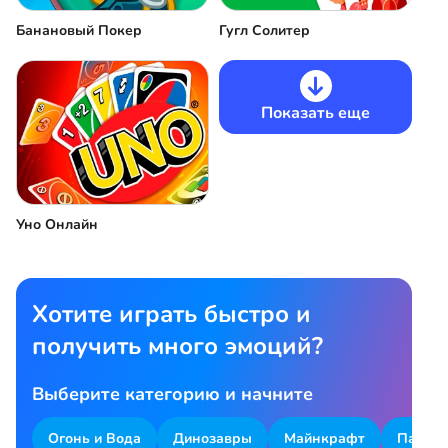
Банановый Покер
Гугл Солитер
Показать еще
Уно Онлайн
Хотите играть быстро и
получить много эмоций?
Выберите категорию и начните
Огонь и Вода
Динозавры
Майнкрафт
Парков