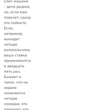
слот-машине
- дело редкое,
но, если вам
повезет, сразу
это поймете.
Если,
например,
выпадет
четыре
колокольчика,
ваша ставка
приумножится
в двадцать
пять раз.
Бывает и
такое, что на
экране
появляется
четыре
семерки, это
означает, что