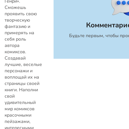
Генри».
Сможешь
проявить свою
творческую
Комментарие
фантазию и
примерять на
Будьте первым, чтобы про
Закрыть
себя роль
автора
комиксов.
Создавай
лучшие, веселые
персонажи и
воплощай их на
страницы своей
книги. Наполни
свой
удивительный
мир комиксов
красочными
пейзажами,
интересными