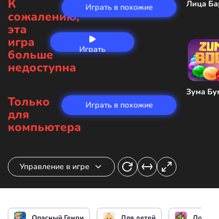
К
Лица Ба
Играть в похожие
сожалению,
эта
игра
Играть
больше
сейчас
недоступна
Зума Бу
Только
Играть в похожие
для
компьютера
Управление в игре
Действие для создания аватара
или
Опасный Генри
Для детей
Логиче