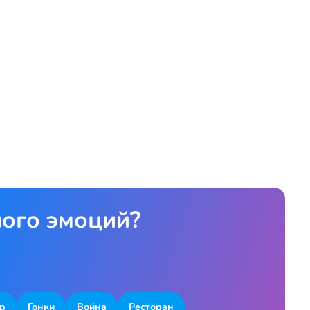
ного эмоций?
р
Гонки
Война
Ресторан