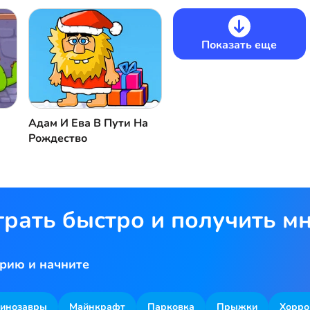
Показать еще
Адам И Ева В Пути На
Рождество
грать быстро и получить м
рию и начните
инозавры
Майнкрафт
Парковка
Прыжки
Хорро