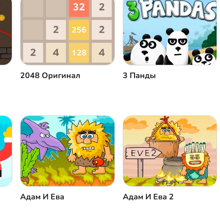
2048 Оригинал
3 Панды
Адам И Ева
Адам И Ева 2