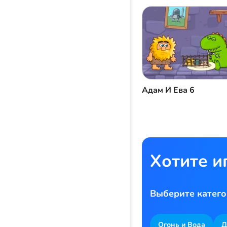
Адам И Ева 6
Хотите и
Выберите катего
Огонь и Вода
Д