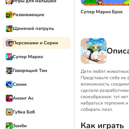
Игры для малышей
Супер Марио Брос
Развивающие
Щенячий патруль
Персонажи и Серии
Описа
Супер Марио
Говорящий Том
Дети любят животных,
Представьте себе их в
возможность соединит
Соник
сделали разработчики
своеобразное: тут нет
Амонг Ас
набраться терпения и
собирать пазл.
Губка Боб
Как играть
Зомби