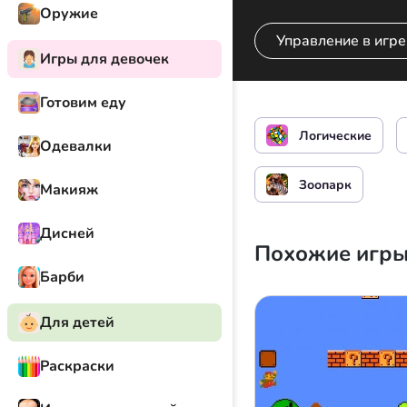
Оружие
Управление в игре
Игры для девочек
Готовим еду
Передвинуть пазл
Логические
Одевалки
Зоопарк
Макияж
Дисней
Похожие игр
Барби
Для детей
Раскраски