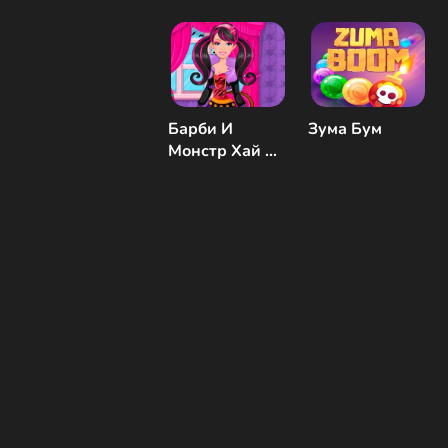
Барби И
Зума Бум
Монстр Хай На
Хэллоуин