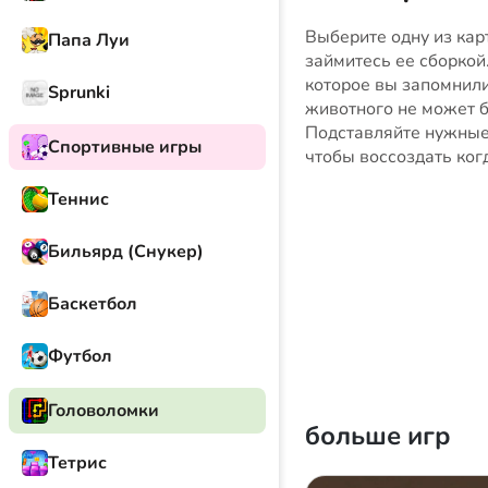
Выберите одну из кар
Папа Луи
займитесь ее сборкой
которое вы запомнили
Sprunki
животного не может б
Подставляйте нужные 
Спортивные игры
чтобы воссоздать ког
Теннис
Бильярд (Снукер)
Баскетбол
Футбол
Головоломки
больше игр
Тетрис