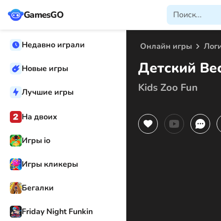
GamesGO
Недавно играли
Онлайн игры
Лог
Детский Ве
Новые игры
Kids Zoo Fun
Лучшие игры
На двоих
Игры io
Игры кликеры
Бегалки
Friday Night Funkin