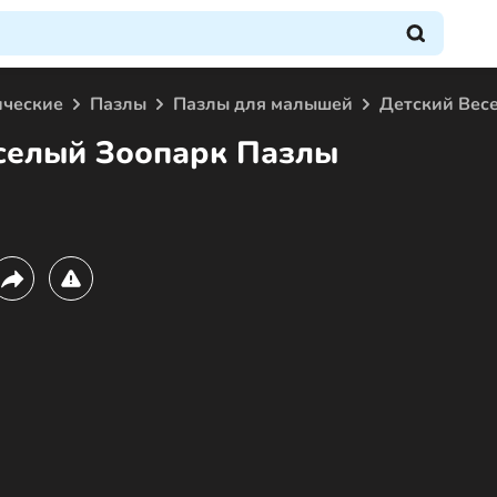
ические
Пазлы
Пазлы для малышей
Детский Вес
селый Зоопарк Пазлы