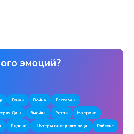
ного эмоций?
р
Гонки
Война
Ресторан
етрия Даш
Змейка
Ретро
На троих
ы
Яндекс
Шутеры от первого лица
Роблокс