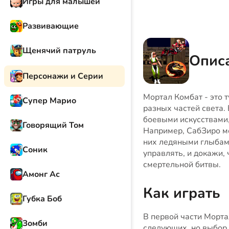
Игры для малышей
Развивающие
Щенячий патруль
Описа
Персонажи и Серии
Мортал Комбат - это 
Супер Марио
разных частей света.
боевыми искусствами
Говорящий Том
Например, СабЗиро м
них ледяными глыбам
Соник
управлять, и докажи,
смертельной битвы.
Амонг Ас
Как играть
Губка Боб
В первой части Морта
Зомби
следующих, но выбор 