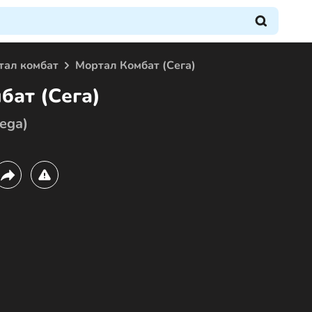
тал комбат
Мортал Комбат (Сега)
бат (Сега)
ega)