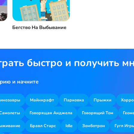
Бегство На Выбывание
грать быстро и получить м
рию и начните
инозавры
Майнкрафт
Парковка
Прыжки
Хорро
Самолеты
Говорящая Анджела
Говорящий Том
Геом
ыживание
Бравл Старс
Idle
Зомботрон
Гугл Игр