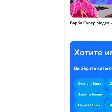
Барби Супер Модель
Хотите и
Выберите катего
Огонь и Вода
Д
Защита башни
На четверых
В