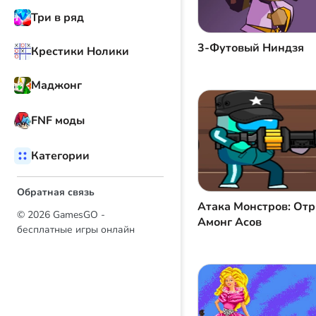
Три в ряд
3-Футовый Ниндзя
Крестики Нолики
Маджонг
FNF моды
Категории
Обратная связь
Атака Монстров: От
© 2026 GamesGO -
Амонг Асов
бесплатные игры онлайн