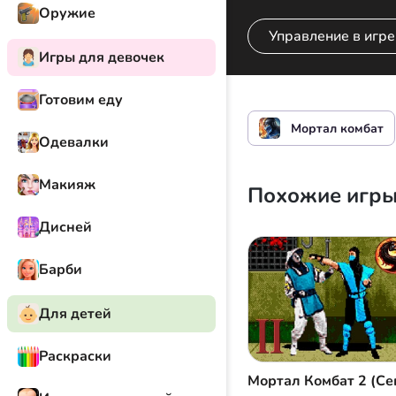
Оружие
Управление в игре
Игры для девочек
Готовим еду
Управление бойцо
Мортал комбат
Одевалки
Макияж
Похожие игр
Дисней
Барби
Для детей
Раскраски
Мортал Комбат 2 (Се