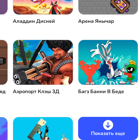
Аладдин Дисней
Арена Янычар
ряд
Багз Банни В Беде
Аэропорт Клэш 3Д
Показать еще