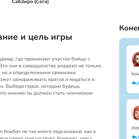
СабЗиро (Сега)
Коме
ние и цель игры
турнир, где принимают участие бойцы с
 Все они в совершенстве владеют не только
, но и определенными приемами.
how
ожет замораживать врагов и кидаться в
и. Выбери героя, которым будешь
 что именно ты должен стать чемпионом
nic
л Комбат не так много персонажей, как в
все равно присутствует. Конечно, здесь