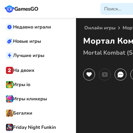
GamesGO
Недавно играли
Онлайн игры
Мор
Мортал Ком
Новые игры
Mortal Kombat (S
Лучшие игры
На двоих
Игры io
Игры кликеры
Бегалки
Friday Night Funkin