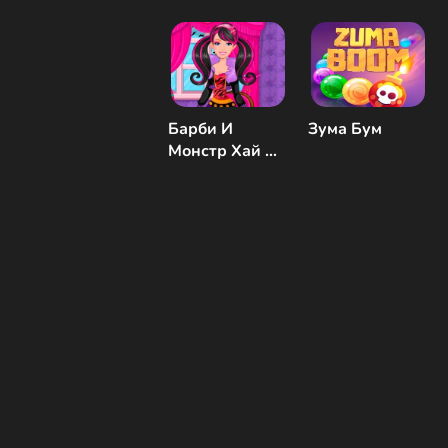
Барби И
Зума Бум
Монстр Хай На
Хэллоуин