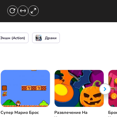
ильный удар ногой
Экшн (Action)
Драки
Супер Марио Брос
Развлечение На
Бро