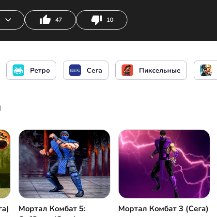
47
10
м
Удар рукой
Удар ногой
С
Ретро
Сега
Пиксельные
ы
га)
Мортал Комбат 5:
Мортал Комбат 3 (Сега)