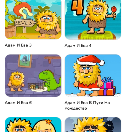
Адам И Ева 3
Адам И Ева 4
Адам И Ева 6
Адам И Ева В Пути На
Рождество