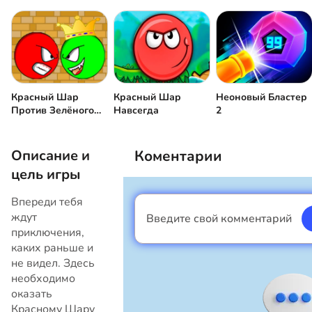
Совершить прыжок
или
Красный Шар
Красный Шар
Неоновый Бластер
Против Зелёного
Навсегда
2
Короля
Описание и
Коментарии
цель игры
Впереди тебя
ждут
Введите свой комментарий
Я мальчик
приключения,
каких раньше и
не видел. Здесь
необходимо
оказать
Красному Шару