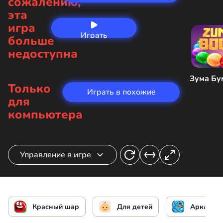
сожалению,
эта
игра
Играть
больше
сейчас
недоступна
Зума Бу
Только
Играть в похожие
для
компьютера
Управление в игре
Управление Красным Шаром
или
Красный шар
Для детей
Аркады