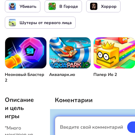
Прыжок
Бежать
Убивать
В Городе
Хоррор
Поднять предмет
Присесть
Шутеры от первого лица
Заблокировать / Разблокировать курсор
мышки
Обзор
Стрелять
Сменить оружие
Бросить гранату
Неоновый Бластер
Аквапарк.ио
Папер Ио 2
2
Пауза
Прицел
Описание
Коментарии
и цель
игры
Введите свой комментарий
"Много
Я мальчик
монстров не