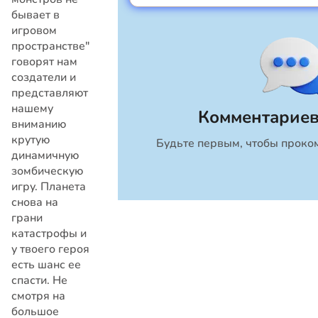
бывает в
игровом
пространстве"
говорят нам
создатели и
представляют
нашему
Комментариев
вниманию
крутую
Будьте первым, чтобы проком
Закрыть
динамичную
зомбическую
игру. Планета
снова на
грани
катастрофы и
у твоего героя
есть шанс ее
спасти. Не
смотря на
большое