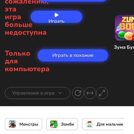
сожалению,
эта
игра
Играть
больше
сейчас
недоступна
Зума Бу
Только
Играть в похожие
для
компьютера
Управление в игре
Перемещение героя
или
Монстры
Зомби
Для мальчиков