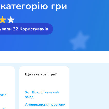
категорію гри
ували
32
Користувачів
Що таке нові Ігри?
Хот Вілс: фінальний
гони
заїзд
Американські перегони