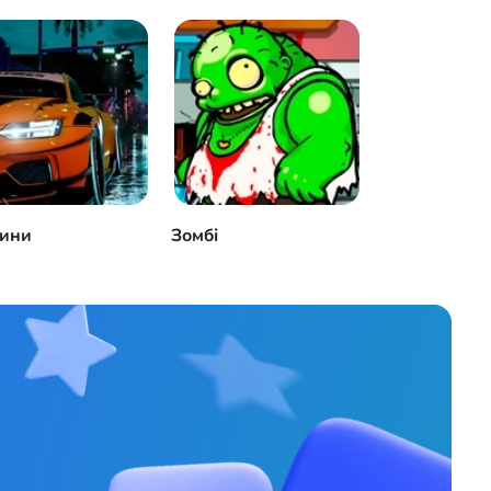
ини
Зомбі