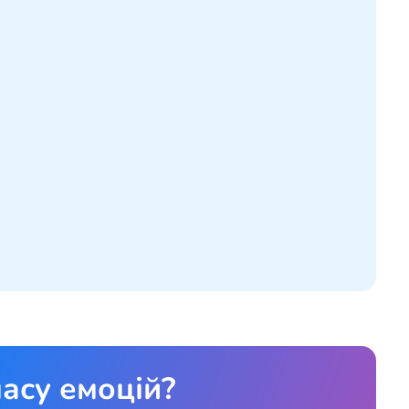
асу емоцій?