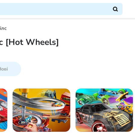
ілс
с [Hot Wheels]
ові