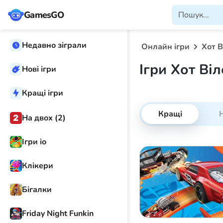
GamesGO
Недавно зіграли
Онлайн ігри
Хот В
Ігри Хот Віл
Нові ігри
Кращі ігри
Кращі
Н
На двох (2)
Ігри іо
Клікери
Бігалки
Friday Night Funkin