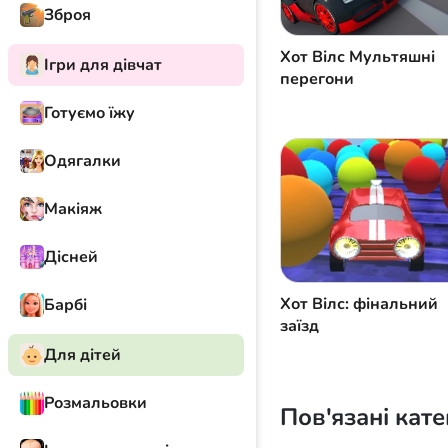
Зброя
Хот Вілс Мультяшні
Ігри для дівчат
перегони
Готуємо їжу
Одягалки
Макіяж
Дісней
Хот Вілс: фінальний
Барбі
заїзд
Для дітей
Розмальовки
Пов'язані кате