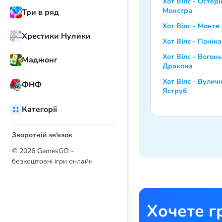
Хот Вілс - Остері
Монстра
Три в ряд
Хот Вілс - Монте
Хрестики Нулики
Хот Вілс - Паніка
Хот Вілс - Вогонь
Маджонг
Дракона
Хот Вілс - Вулич
ФНФ
Яструб
Категорії
Зворотній зв'язок
© 2026 GamesGO -
безкоштовні ігри онлайн
Хочете г