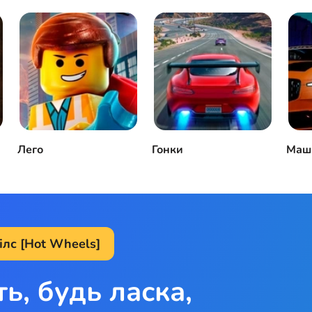
Лего
Гонки
Маш
ілс [Hot Wheels]
ть, будь ласка,