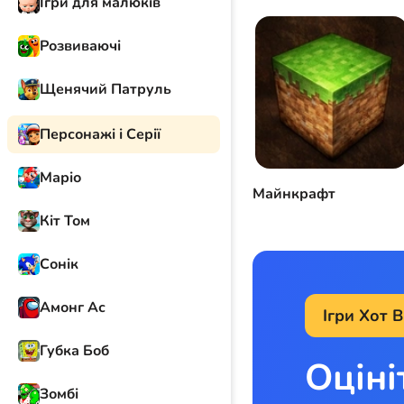
Ігри для малюків
Розвиваючі
Щенячий Патруль
Персонажі і Серії
Маріо
Майнкрафт
Кіт Том
Сонік
Амонг Ас
Ігри Хот В
Губка Боб
Оціні
Зомбі