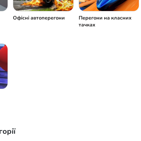
Офісні автоперегони
Перегони на класних
тачках
горії