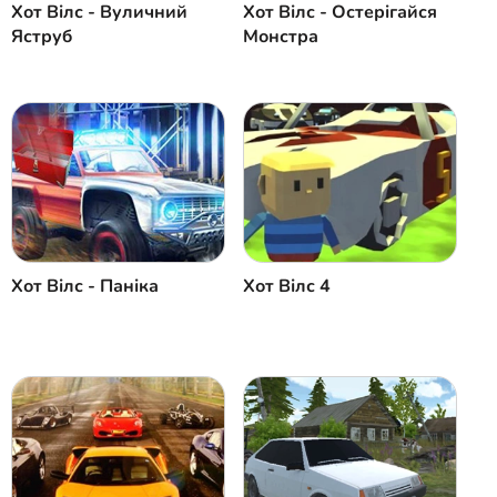
Хот Вілс - Вуличний
Хот Вілс - Остерігайся
Яструб
Монстра
Хот Вілс - Паніка
Хот Вілс 4