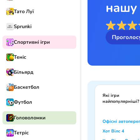
нашу 
Тато Луї
Sprunki
Проголос
Спортивні ігри
Теніс
Більярд
Баскетбол
Які ігри
найпопулярніші?
Футбол
Головоломки
Офісні автопере
Хот Вілс 4
Тетріс