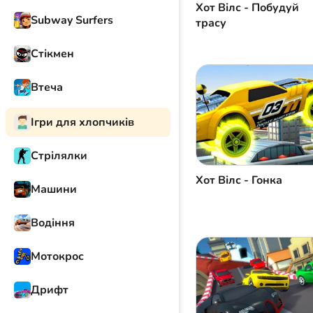
Хот Вілс - Побудуй
Subway Surfers
трасу
Стікмен
Втеча
Ігри для хлопчиків
Стрілялки
Хот Вілс - Гонка
Машини
Водіння
Мотокрос
Дрифт