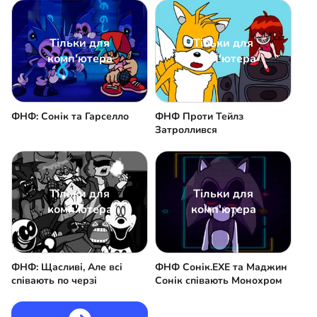
Тільки для
Тільки для
комп'ютера
комп'ютера
ФНФ: Сонік та Гарселло
ФНФ Проти Тейлз
Затроллився
Тільки для
Тільки для
комп'ютера
комп'ютера
ФНФ: Щасливі, Але всі
ФНФ Сонік.EXE та Маджин
співають по черзі
Сонік співають Монохром