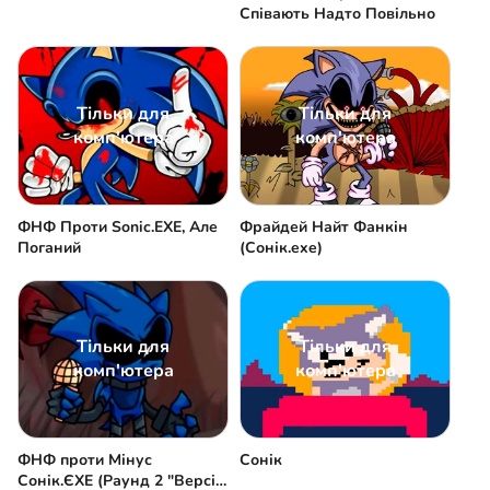
Співають Надто Повільно
Тільки для
Тільки для
комп'ютера
комп'ютера
ФНФ Проти Sonic.EXE, Але
Фрайдей Найт Фанкін
Поганий
(Сонік.exe)
Тільки для
Тільки для
комп'ютера
комп'ютера
ФНФ проти Мінус
Сонік
Сонік.ЄХЕ (Раунд 2 "Версія