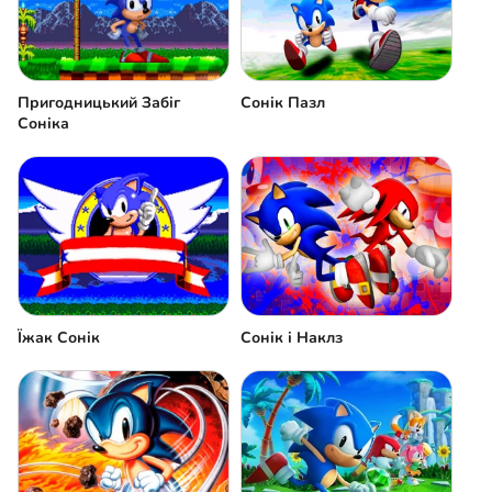
Пригодницький Забіг
Сонік Пазл
Соніка
Їжак Сонік
Сонік і Наклз