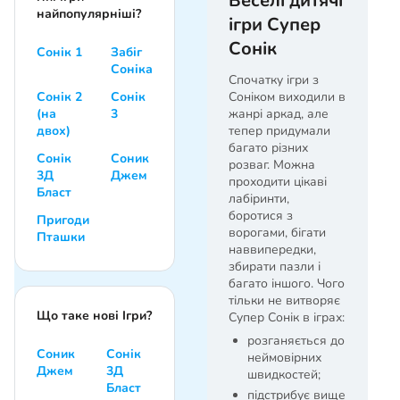
Веселі дитячі
найпопулярніші?
ігри Супер
Сонік
Сонік 1
Забіг
Соніка
Спочатку ігри з
Сонік 2
Сонік
Соніком виходили в
(на
3
жанрі аркад, але
двох)
тепер придумали
багато різних
Сонік
Соник
розваг. Можна
3Д
Джем
проходити цікаві
Бласт
лабіринти,
боротися з
Пригоди
ворогами, бігати
Пташки
наввипередки,
збирати пазли і
багато іншого. Чого
тільки не витворяє
Що таке нові Ігри?
Супер Сонік в іграх:
розганяється до
Соник
Сонік
неймовірних
Джем
3Д
швидкостей;
Бласт
підстрибує вище