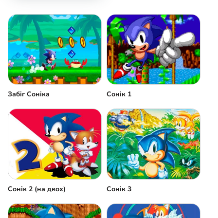
Забіг Соніка
Сонік 1
Сонік 2 (на двох)
Сонік 3