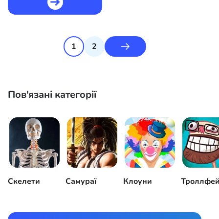
1
2
Пов'язані категорії
Скелети
Самураї
Клоуни
Троллфе