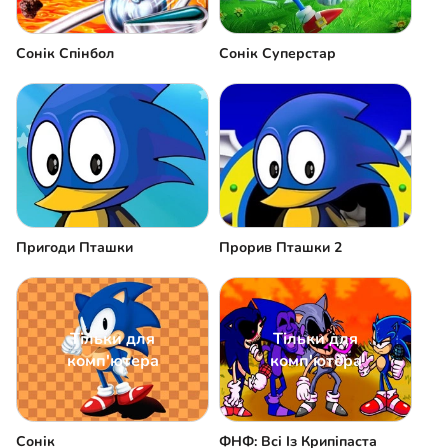
Сонік Спінбол
Сонік Суперстар
Пригоди Пташки
Прорив Пташки 2
Тільки для
Тільки для
комп'ютера
комп'ютера
Сонік
ФНФ: Всі Із Крипіпаста