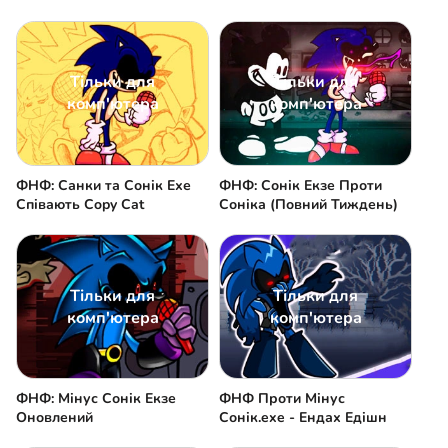
Ендаха")
Тільки для
Тільки для
комп'ютера
комп'ютера
ФНФ: Санки та Сонік Ехе
ФНФ: Сонік Екзе Проти
Співають Copy Cat
Соніка (Повний Тиждень)
Тільки для
Тільки для
комп'ютера
комп'ютера
ФНФ: Мінус Сонік Екзе
ФНФ Проти Мінус
Оновлений
Сонік.exe - Ендах Едішн