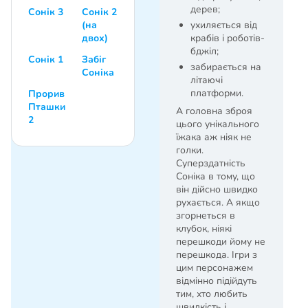
дерев;
Сонік 3
Сонік 2
(на
ухиляється від
двох)
крабів і роботів-
бджіл;
Сонік 1
Забіг
забирається на
Соніка
літаючі
платформи.
Прорив
Пташки
А головна зброя
2
цього унікального
їжака аж ніяк не
голки.
Суперздатність
Соніка в тому, що
він дійсно швидко
рухається. А якщо
згорнеться в
клубок, ніякі
перешкоди йому не
перешкода. Ігри з
цим персонажем
відмінно підійдуть
тим, хто любить
швидкість і