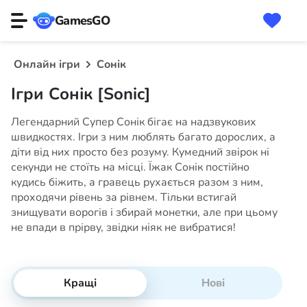
GamesGO
Онлайн ігри
Сонік
Ігри Сонік [Sonic]
Легендарний Супер Сонік бігає на надзвукових
швидкостях. Ігри з ним люблять багато дорослих, а
діти від них просто без розуму. Кумедний звірок ні
секунди не стоїть на місці. Їжак Сонік постійно
кудись біжить, а гравець рухається разом з ним,
проходячи рівень за рівнем. Тільки встигай
знищувати ворогів і збирай монетки, але при цьому
не впади в прірву, звідки ніяк не вибратися!
Кращі
Нові