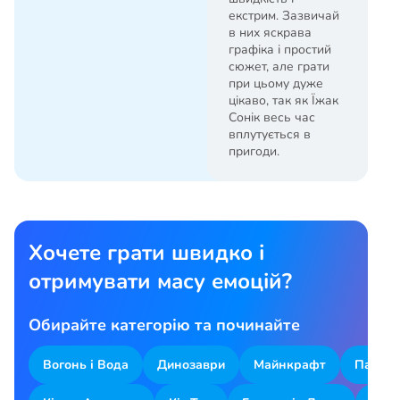
екстрим. Зазвичай
в них яскрава
графіка і простий
сюжет, але грати
при цьому дуже
цікаво, так як Їжак
Сонік весь час
вплутується в
пригоди.
Хочете грати швидко і
отримувати масу емоцій?
Обирайте категорію та починайте
Вогонь і Вода
Динозаври
Майнкрафт
Парков