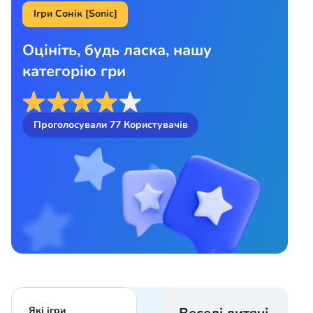
Ігри Сонік [Sonic]
Оцініть, будь ласка, нашу
категорію гри
Проголосували
77
Користувачів
Які ігри