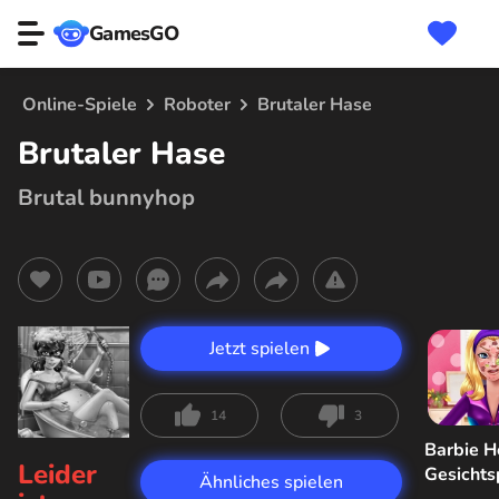
GamesGO
Online-Spiele
Roboter
Brutaler Hase
Brutaler Hase
Brutal bunnyhop
Jetzt spielen
14
3
Barbie H
Leider
Gesicht
Ähnliches spielen