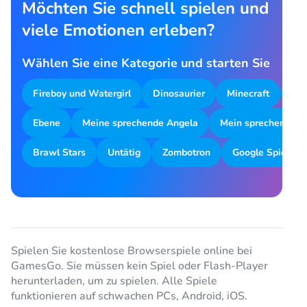
Möchten Sie schnell spielen und
viele Emotionen erleben?
Wählen Sie eine Kategorie und starten Sie
Fireboy und Watergirl
Dinosaurier
Minecraft
Par
Ebene
Meine sprechende Angela
Mein sprechender 
Brawl Stars
Untätig
Zombotron
Google Spiele
Spielen Sie kostenlose Browserspiele online bei
GamesGo. Sie müssen kein Spiel oder Flash-Player
herunterladen, um zu spielen. Alle Spiele
funktionieren auf schwachen PCs, Android, iOS.