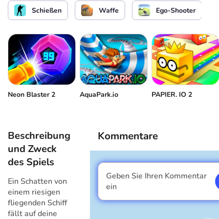
Schauen Sie sich um / AIM
Schießen
Waffe
Ego-Shooter
Schießen
oder
Springen
Pause / Menü
Neon Blaster 2
AquaPark.io
PAPIER. IO 2
Beschreibung
Kommentare
und Zweck
des Spiels
Geben Sie Ihren Kommentar
Ein Schatten von
Ich bin ein Junge
ein
einem riesigen
fliegenden Schiff
fällt auf deine