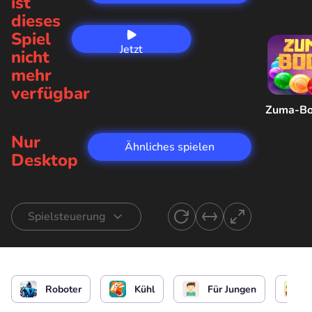
ist
dieses
Spiel
Jetzt
nicht
spielen
mehr
verfügbar
Zuma-B
Nur
Ähnliches spielen
Desktop
Spielsteuerung
Heldenbewegung
oder
Roboter
Kühl
Für Jungen