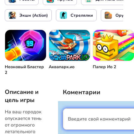
Посмотреть вокруг / Прицел
Экшн (Action)
Стрелялки
Оружие
Стрелять
или
Прыжок
Пауза / Меню
Неоновый Бластер
Аквапарк.ио
Папер Ио 2
2
Описание и
Коментарии
цель игры
На ваш городок
опускается тень
Введите свой комментарий
Я мальчик
от огромного
летательного