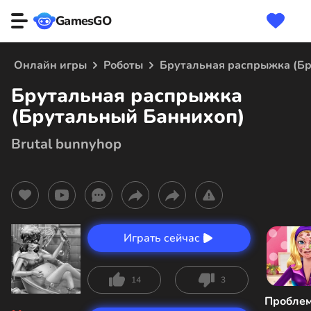
GamesGO
Онлайн игры
Роботы
Брутальная распрыжка (Б
Брутальная распрыжка
(Брутальный Баннихоп)
Brutal bunnyhop
Играть сейчас
14
3
Пробле