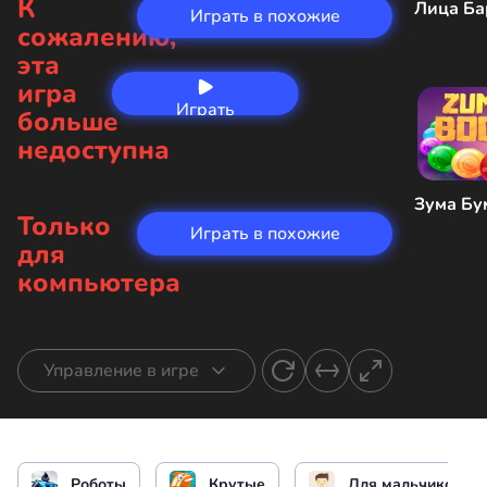
К
Лица Ба
Играть в похожие
сожалению,
эта
игра
Играть
больше
сейчас
недоступна
Зума Бу
Только
Играть в похожие
для
компьютера
Управление в игре
Перемещение героя
или
Роботы
Крутые
Для мальчиков