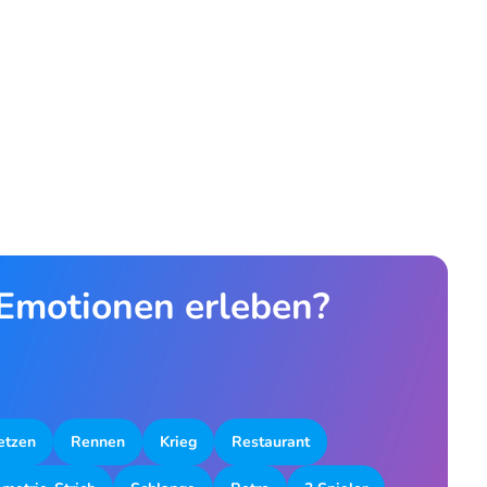
 Emotionen erleben?
etzen
Rennen
Krieg
Restaurant