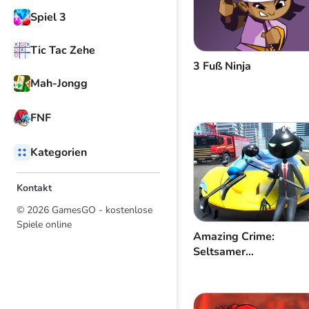
Spiel 3
Tic Tac Zehe
3 Fuß Ninja
Mah-Jongg
FNF
Kategorien
Kontakt
© 2026 GamesGO - kostenlose
Spiele online
Amazing Crime:
Seltsamer
Strichmännchen