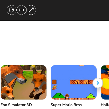
Pferdesprung
Hufschlag
Fox Simulator 3D
Super Mario Bros
Hall