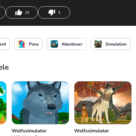
15
3
rd
oder
Beschleunigter Lauf
erd
Pony
Abenteuer
Simulation
ele
Wolfssimulator
Wolfssimulator