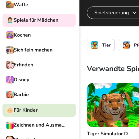
Waffe
Spielsteuerung
Spiele für Mädchen
Kochen
Steuern Sie das Pfe
Tier
Pf
Sich fein machen
Erfinden
Verwandte Spi
Disney
Barbie
Für Kinder
Zeichnen und Ausmalen
Tiger Simulator D