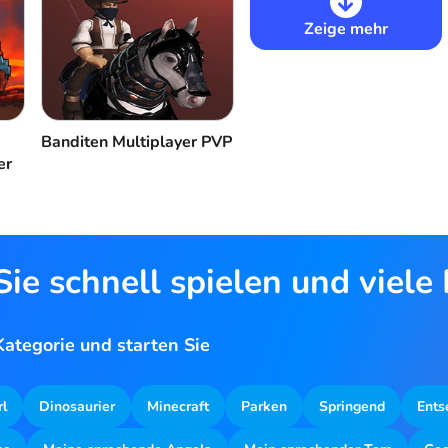
Zeige mehr
Banditen Multiplayer PVP
er
ie schnell spielen und viele
ategorie und starten Sie
rl
Dinosaurier
Minecraft
Parken
Springend
Ents