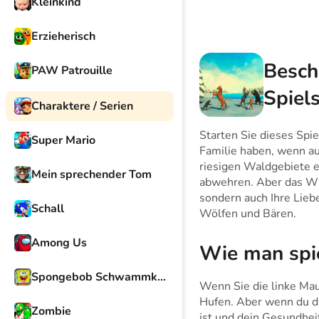
Kleinkind
Erzieherisch
Besch
PAW Patrouille
Spiel
Charaktere / Serien
Starten Sie dieses Spi
Super Mario
Familie haben, wenn au
riesigen Waldgebiete e
Mein sprechender Tom
abwehren. Aber das Wich
sondern auch Ihre Lieb
Schall
Wölfen und Bären.
Among Us
Wie man spi
Spongebob Schwammkopf
Wenn Sie die linke Mau
Hufen. Aber wenn du da
Zombie
ist und dein Gesundheit