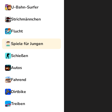
U-Bahn-Surfer
Strichmännchen
Flucht
Spiele für Jungen
Schießen
Autos
Fahrend
Dirtbike
Treiben