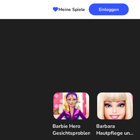
Meine Spiele
Einloggen
Barbie Hero
Barbara
Gesichtsproblem
Hautpflege und
Dress Up