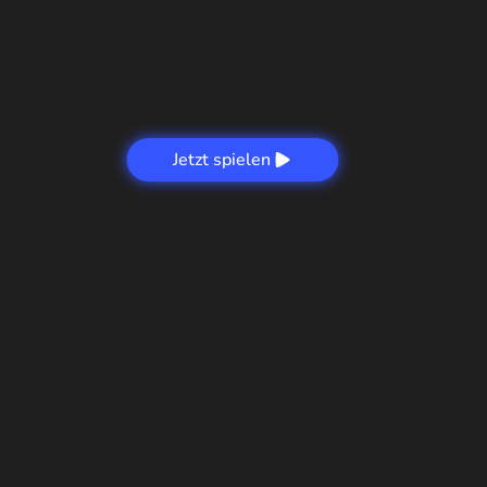
Jetzt spielen