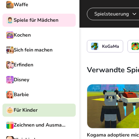
Waffe
Spielsteuerung
Spiele für Mädchen
Kochen
Kontrollieren Sie 
KoGaMa
Sich fein machen
Öffnen Sie einen C
Erfinden
Verwandte Spi
Stoppen Sie das Spi
Disney
Barbie
Für Kinder
Zeichnen und Ausmalen
Kogama adoptiere mi