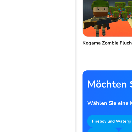
Kogama Zombie Fluch
Möchten S
Wählen Sie eine K
Fireboy und Watergi