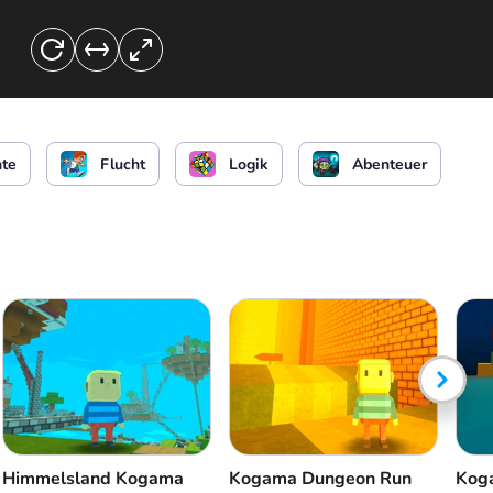
Offene Türen
hte
Flucht
Logik
Abenteuer
ü
Grafiken verbessern
Himmelsland Kogama
Kogama Dungeon Run
Kog