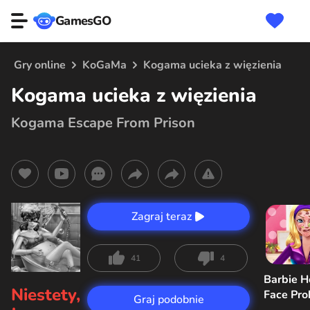
GamesGO
Gry online
KoGaMa
Kogama ucieka z więzienia
Kogama ucieka z więzienia
Kogama Escape From Prison
Zagraj teraz
41
4
Barbie H
Niestety,
Face Pr
Graj podobnie