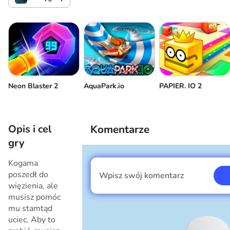
Otwórz czat
lub
Zabij się
Menu graczy
Popraw grafikę
Zatrzymaj grę
lub
Neon Blaster 2
AquaPark.io
PAPIER. IO 2
Opis i cel
Komentarze
gry
Kogama
poszedł do
Wpisz swój komentarz
Jestem chłopcem
więzienia, ale
musisz pomóc
mu stamtąd
uciec. Aby to