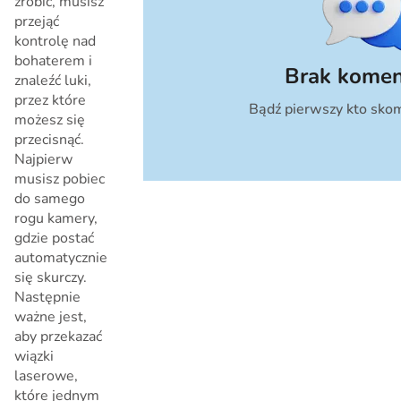
zrobić, musisz
przejąć
kontrolę nad
bohaterem i
Brak komen
znaleźć luki,
przez które
Bądź pierwszy kto skom
Anuluj
możesz się
przecisnąć.
Najpierw
musisz pobiec
do samego
rogu kamery,
gdzie postać
automatycznie
się skurczy.
Następnie
ważne jest,
aby przekazać
wiązki
laserowe,
które jednym