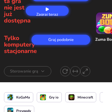
ta gra
nie jest
już
Zagraj teraz
dostępna
Tylko
Zuma B
Graj podobnie
komputery
stacjonarne
Sterowanie grą
Sterowanie Kogama
lub
KoGaMa
Gry io
Minecraft
Zrób skok
Drzwi otwarte
Przygody