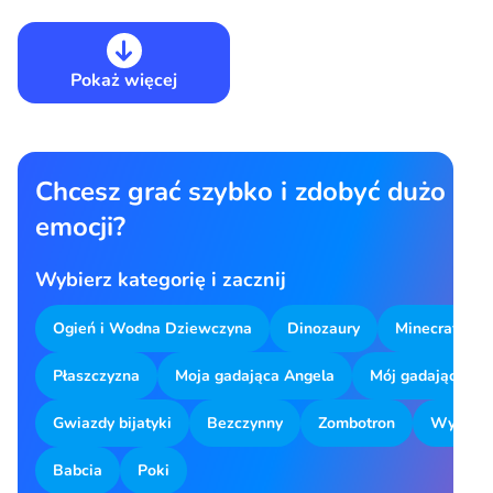
Pokaż więcej
Chcesz grać szybko i zdobyć dużo
emocji?
Wybierz kategorię i zacznij
Ogień i Wodna Dziewczyna
Dinozaury
Minecraft
Płaszczyzna
Moja gadająca Angela
Mój gadający To
Gwiazdy bijatyki
Bezczynny
Zombotron
Wyszuki
Babcia
Poki