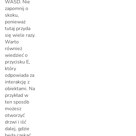
WASD. Nie
zapomnij o
skoku,
ponieważ
tutaj przyda
się wiele razy.
Warto
również
wiedzieć o
przycisku E,
który
odpowiada za
interakcję z
obiektami. Na
przykład w
ten sposób
możesz
otworzyć
drzwi i iść
dalej, gdzie
będą czekać