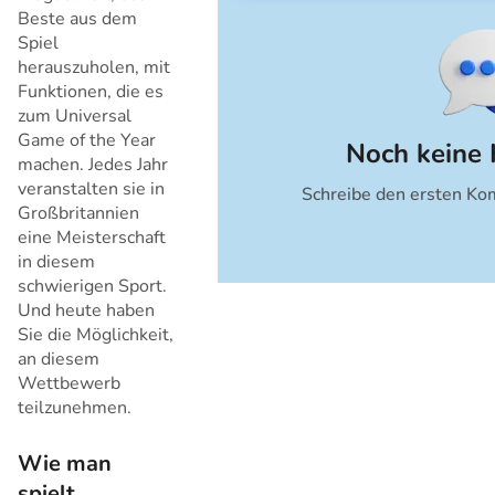
Beste aus dem
Spiel
herauszuholen, mit
Funktionen, die es
zum Universal
Game of the Year
Noch keine
machen. Jedes Jahr
veranstalten sie in
Schreibe den ersten Ko
Abbrechen
Großbritannien
eine Meisterschaft
in diesem
schwierigen Sport.
Und heute haben
Sie die Möglichkeit,
an diesem
Wettbewerb
teilzunehmen.
Wie man
spielt