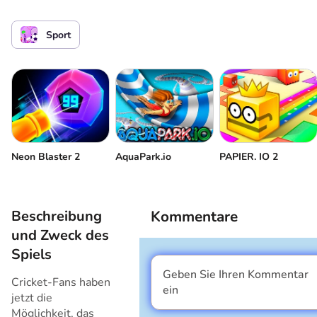
Schlägerbewegung
Sport
Drücken Sie links / rechts
Neon Blaster 2
AquaPark.io
PAPIER. IO 2
Beschreibung
Kommentare
und Zweck des
Spiels
Geben Sie Ihren Kommentar
Cricket-Fans haben
Ich bin ein Junge
ein
jetzt die
Möglichkeit, das