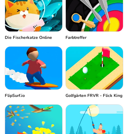
Die Fischerkatze Online
Farbtreffer
FlipSurf.io
Golfgärten FRVR - Flick King