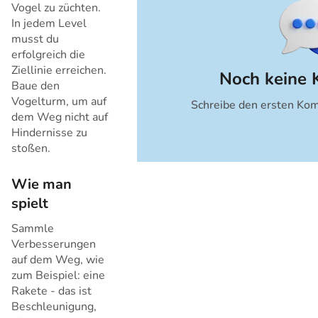
Vogel zu züchten.
In jedem Level
musst du
erfolgreich die
Ziellinie erreichen.
Noch keine
Baue den
Vogelturm, um auf
Schreibe den ersten Ko
Abbrechen
dem Weg nicht auf
Hindernisse zu
stoßen.
Wie man
spielt
Sammle
Verbesserungen
auf dem Weg, wie
zum Beispiel: eine
Rakete - das ist
Beschleunigung,