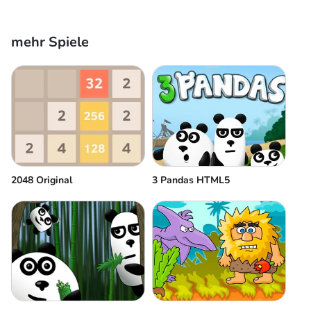
mehr Spiele
2048 Original
3 Pandas HTML5