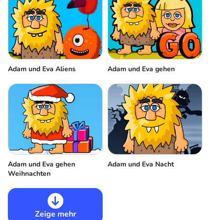
Adam und Eva Aliens
Adam und Eva gehen
Adam und Eva gehen
Adam und Eva Nacht
Weihnachten
Zeige mehr