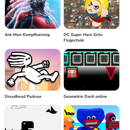
Ant-Man-Kampftraining
DC Super Hero Girls:
Flugschule
Dreadhead Parkour
Geometrie Dash online