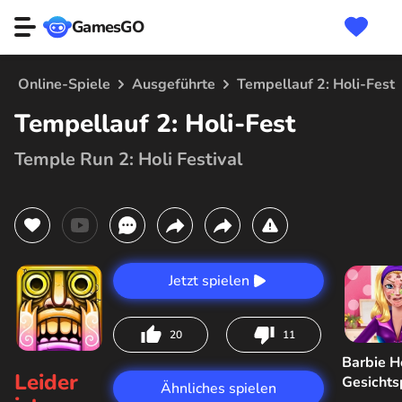
GamesGO
Online-Spiele
Ausgeführte
Tempellauf 2: Holi-Fest
Tempellauf 2: Holi-Fest
Temple Run 2: Holi Festival
Jetzt spielen
20
11
Barbie H
Leider
Gesicht
Ähnliches spielen