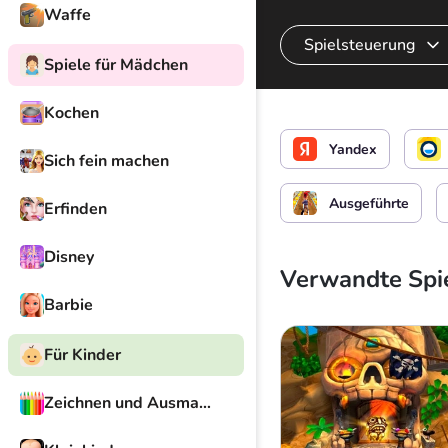
Waffe
Spielsteuerung
Spiele für Mädchen
Kochen
Steuere den Runni
Yandex
Sich fein machen
Ausgeführte
Erfinden
Disney
Verwandte Spi
Barbie
Für Kinder
Zeichnen und Ausmalen