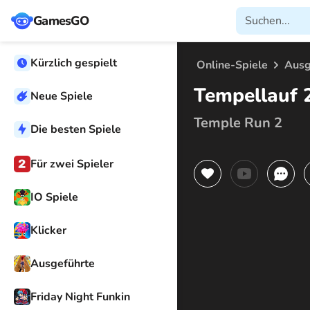
GamesGO
Kürzlich gespielt
Online-Spiele
Ausg
Tempellauf 
Neue Spiele
Temple Run 2
Die besten Spiele
Für zwei Spieler
IO Spiele
Klicker
Ausgeführte
Friday Night Funkin