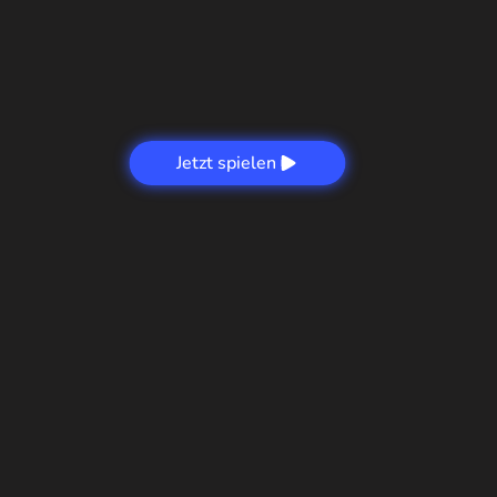
Jetzt spielen