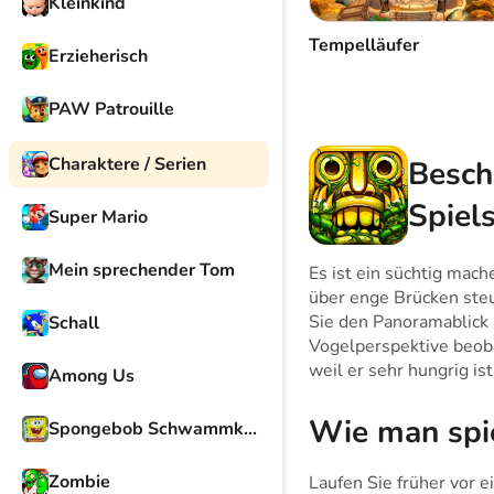
Kleinkind
Tempelläufer
Erzieherisch
PAW Patrouille
Charaktere / Serien
Besch
Spiel
Super Mario
Mein sprechender Tom
Es ist ein süchtig mac
über enge Brücken steu
Sie den Panoramablick 
Schall
Vogelperspektive beob
weil er sehr hungrig ist
Among Us
Wie man spi
Spongebob Schwammkopf
Zombie
Laufen Sie früher vor 