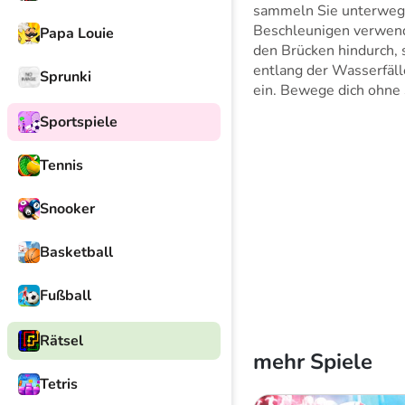
sammeln Sie unterwegs
Beschleunigen verwend
Papa Louie
den Brücken hindurch, s
entlang der Wasserfälle
Sprunki
ein. Bewege dich ohne 
Sportspiele
Tennis
Snooker
Basketball
Fußball
Rätsel
mehr Spiele
Tetris