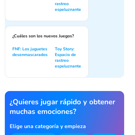
rastreo
espeluznante
¿Cuáles son los nuevos Juegos?
FNF: Los juguetes
Toy Story:
desenmascarados
Espacio de
rastreo
espeluznante
¿Quieres jugar rápido y obtener
muchas emociones?
Elige una categoría y empieza