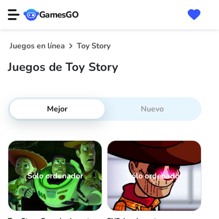
GamesGO
Juegos en línea
Toy Story
Juegos de Toy Story
Mejor
Nuevo
Sólo ordenador
Sólo ordenador