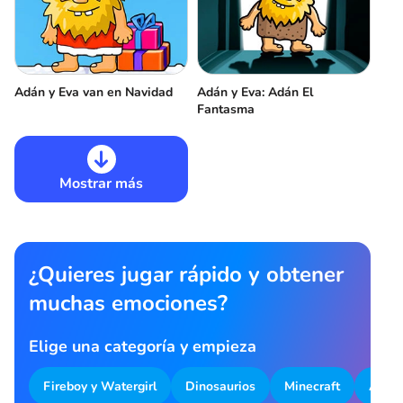
Adán y Eva van en Navidad
Adán y Eva: Adán El
Fantasma
Mostrar más
¿Quieres jugar rápido y obtener
muchas emociones?
Elige una categoría y empieza
Fireboy y Watergirl
Dinosaurios
Minecraft
Aparc