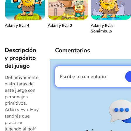
Adán y Eva 2
Adán y Eva 4
Adán y Eva:
Sonámbulo
Descripción
Comentarios
y propósito
del juego
Escribe tu comentario
Definitivamente
Soy un chico
disfrutarás de
este juego con
personajes
primitivos,
Adán y Eva. Hoy
tendrás que
practicar
jugando al golf