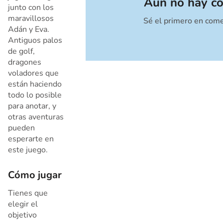
Aún no hay c
junto con los
maravillosos
Sé el primero en come
Cancelar
Adán y Eva.
Antiguos palos
de golf,
dragones
voladores que
están haciendo
todo lo posible
para anotar, y
otras aventuras
pueden
esperarte en
este juego.
Cómo jugar
Tienes que
elegir el
objetivo