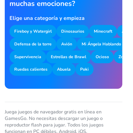
muchas emociones?
Elige una categoría y empieza
Fireboy y Watergirl
Dinosaurios
Minecraft
Aparc
Defensa de la torre
Avión
Mi Ángela Hablando
M
Supervivencia
Estrellas de Brawl
Ocioso
Zombot
Ruedas calientes
Abuela
Poki
Juega juegos de navegador gratis en línea en
GamesGo. No necesitas descargar un juego o
reproductor flash para jugar. Todos los juegos
funcionan en PC débiles, Android, iOS.