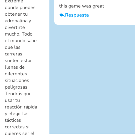
Extreme
this game was great
donde puedes
obtener tu
Respuesta
adrenalina y
Soy un chico
divertirte
Cancelar
mucho. Todo
el mundo sabe
que las
carreras
suelen estar
llenas de
diferentes
situaciones
peligrosas.
Cancelar
Tendrás que
usar tu
reacción rápida
y elegir las
tácticas
correctas si
quieres ser el