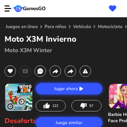
GamesGO
Juegos en línea
Para niños
Vehículo
Motocicleta
Moto X3M Invierno
Moto X3M Winter
Jugar ahora
222
57
Barbie H
Desafortunadamente,
Face Pr
Juega similar