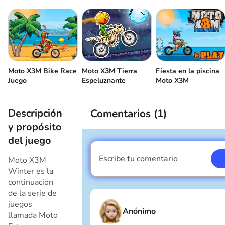
Moto X3M Bike Race
Fiesta en la piscina
Moto X3M Tierra
Juego
Moto X3M
Espeluznante
Descripción
Comentarios (
1
)
y propósito
del juego
Escribe tu comentario
Moto X3M
Soy un chico
Winter es la
continuación
de la serie de
juegos
Anónimo
llamada Moto