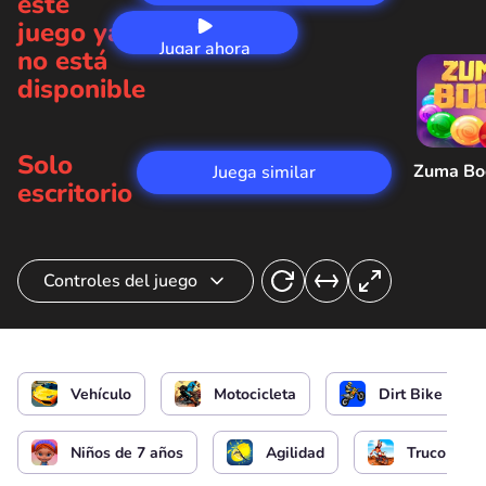
este
juego ya
Jugar ahora
no está
disponible
Solo
Zuma B
Juega similar
escritorio
Controles del juego
Movimiento
Vehículo
Motocicleta
Dirt Bike
Niños de 7 años
Agilidad
Truco