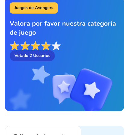
Juegos de Avengers
Valora por favor nuestra categoría
de juego
Votado
2
Usuarios