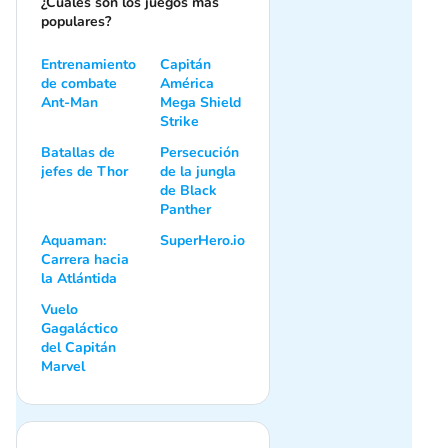
¿Cuáles son los juegos más
populares?
Entrenamiento
Capitán
de combate
América
Ant-Man
Mega Shield
Strike
Batallas de
Persecución
jefes de Thor
de la jungla
de Black
Panther
Aquaman:
SuperHero.io
Carrera hacia
la Atlántida
Vuelo
Gagaláctico
del Capitán
Marvel