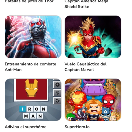
Capitán América Mega
Batallas de jefes de Thor
Shield Strike
Entrenamiento de combate
Vuelo Gagaláctico del
Ant-Man
Capitán Marvel
Adivina el superhéroe
SuperHero.io