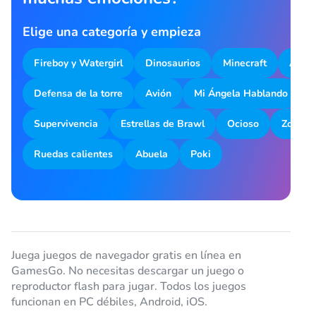
Elige una categoría y empieza
Fireboy y Watergirl
Dinosaurios
Minecraft
Aparc
Defensa de la torre
Avión
Mi Ángela Hablando
M
Supervivencia
Estrellas de Brawl
Ocioso
Zombot
Ruedas calientes
Abuela
Poki
Juega juegos de navegador gratis en línea en
GamesGo. No necesitas descargar un juego o
reproductor flash para jugar. Todos los juegos
funcionan en PC débiles, Android, iOS.