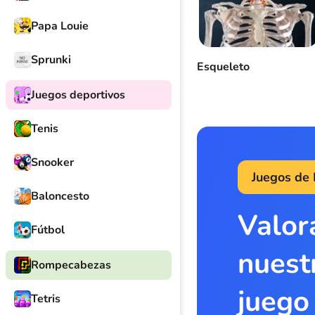
Papa Louie
Sprunki
Esqueleto
Juegos deportivos
Tenis
Snooker
Juegos de
Baloncesto
Valor
Fútbol
nuest
Rompecabezas
juego
Tetris