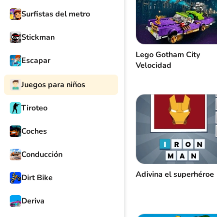
Surfistas del metro
Stickman
Lego Gotham City
Escapar
Velocidad
Juegos para niños
Tiroteo
Coches
Conducción
Adivina el superhéroe
Dirt Bike
Deriva