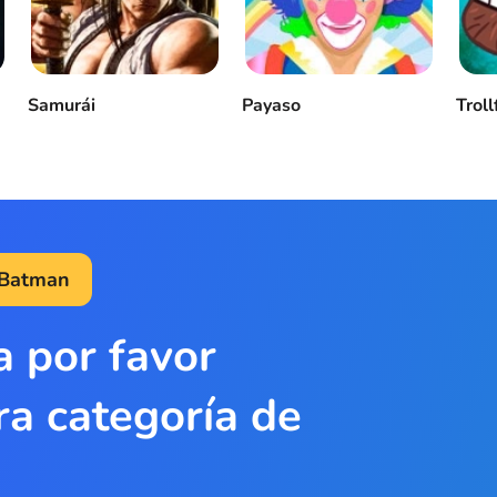
Samurái
Payaso
Troll
 Batman
a por favor
ra categoría de