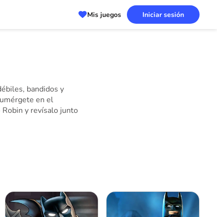
Mis juegos
Iniciar sesión
débiles, bandidos y
Sumérgete en el
Robin y revísalo junto