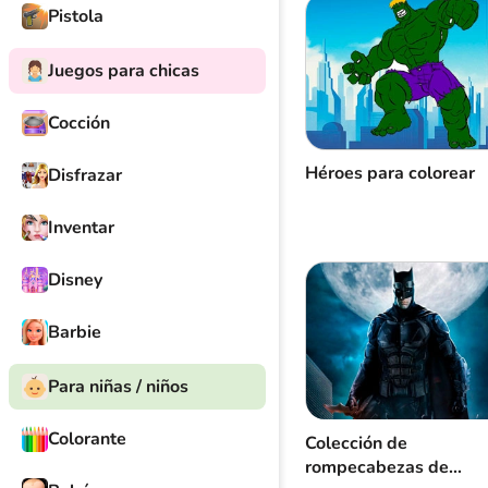
Pistola
Juegos para chicas
Cocción
Héroes para colorear
Disfrazar
Inventar
Disney
Barbie
Para niñas / niños
Colorante
Colección de
rompecabezas de