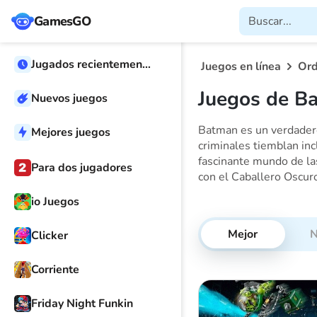
GamesGO
Jugados recientemente
Juegos en línea
Or
Juegos de B
Nuevos juegos
Batman es un verdadero 
Mejores juegos
criminales tiemblan in
fascinante mundo de la
Para dos jugadores
con el Caballero Oscur
io Juegos
Mejor
N
Clicker
Corriente
Friday Night Funkin