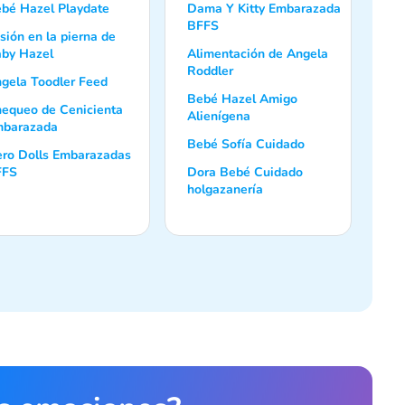
bé Hazel Playdate
Dama Y Kitty Embarazada
BFFS
sión en la pierna de
by Hazel
Alimentación de Angela
Roddler
gela Toodler Feed
Bebé Hazel Amigo
equeo de Cenicienta
Alienígena
barazada
Bebé Sofía Cuidado
ro Dolls Embarazadas
FFS
Dora Bebé Cuidado
holgazanería