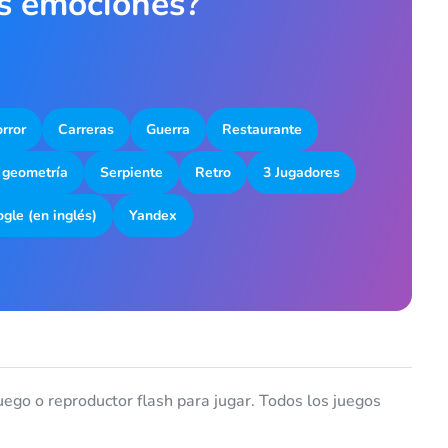
as emociones?
rror
Carreras
Guerra
Restaurante
 geometría
Serpiente
Retro
3 Jugadores
gle (en inglés)
Yandex
ego o reproductor flash para jugar. Todos los juegos