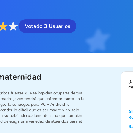
Votado
3
Usuarios
maternidad
¿C
má
ritos fuertes que te impiden ocuparte de tus
 madre joven tendrá que enfrentar, tanto en la
ego. Tales juegos para PC y Android le
render lo difícil que es ser madre y no solo
Al
 a su bebé adecuadamente, sino que también
Ro
d de elegir una variedad de atuendos para el
Ba