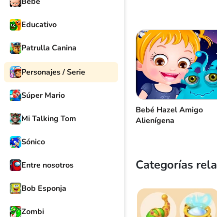
Bebé
Educativo
Patrulla Canina
Personajes / Serie
Súper Mario
Bebé Hazel Amigo
Mi Talking Tom
Alienígena
Sónico
Categorías rel
Entre nosotros
Bob Esponja
Zombi