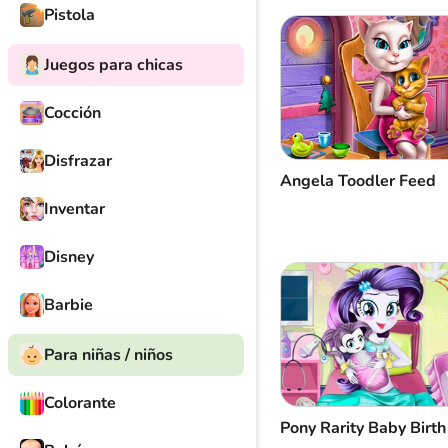
Pistola
Juegos para chicas
Cocción
Disfrazar
Angela Toodler Feed
Inventar
Disney
Barbie
Para niñas / niños
Colorante
Pony Rarity Baby Birth