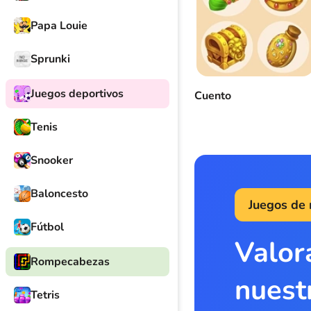
Papa Louie
Sprunki
Juegos deportivos
Cuento
Tenis
Snooker
Baloncesto
Juegos de
Fútbol
Valor
Rompecabezas
nuest
Tetris