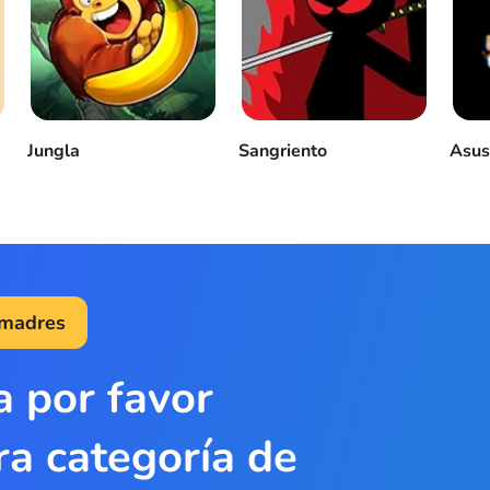
Jungla
Sangriento
Asus
 madres
a por favor
ra categoría de