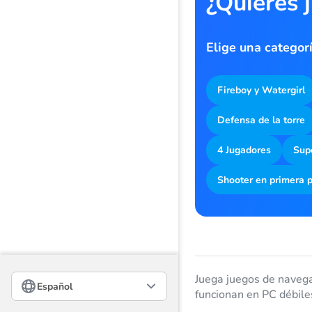
¿Quieres 
Elige una categor
Fireboy y Watergirl
Defensa de la torre
4 Jugadores
Sup
Shooter en primera 
Русский
Juega juegos de navega
Español
funcionan en PC débile
English