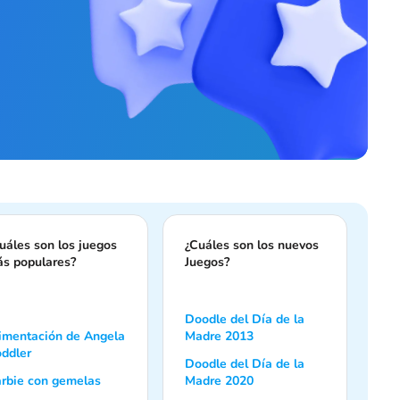
uáles son los juegos
¿Cuáles son los nuevos
s populares?
Juegos?
Doodle del Día de la
imentación de Angela
Madre 2013
ddler
Doodle del Día de la
rbie con gemelas
Madre 2020