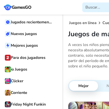
GamesGO
Jugados recientemente
Juegos en línea
Cue
Juegos de m
Nuevos juegos
A veces los niños piens
Mejores juegos
necesita absolutamente
contrario, solo necesit
Para dos jugadores
partir del período de e
sobre el niño pequeño.
io Juegos
Clicker
Mejor
N
Corriente
Friday Night Funkin