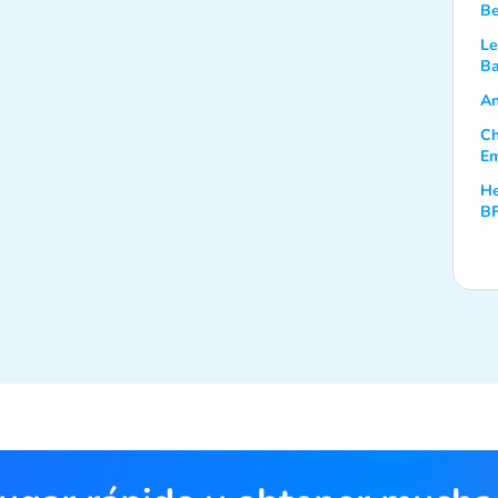
Be
Le
Ba
An
Ch
Em
He
B