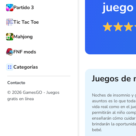
juego
Partido 3
Tic Tac Toe
Mahjong
FNF mods
Categorías
Juegos de 
Contacto
© 2026 GamesGO - Juegos
Noches de insomnio y g
gratis en línea
asuntos es lo que toda
vida real como en el ju
permitirán al niño comp
enseñarán cómo cuidar
brindarán la oportunida
bebé.