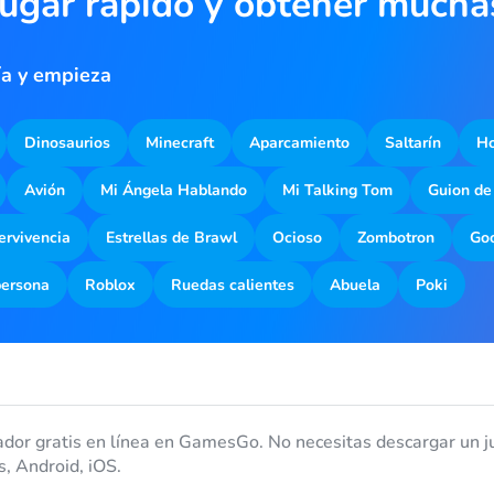
jugar rápido y obtener much
ía y empieza
Dinosaurios
Minecraft
Aparcamiento
Saltarín
Ho
Avión
Mi Ángela Hablando
Mi Talking Tom
Guion de
ervivencia
Estrellas de Brawl
Ocioso
Zombotron
Goo
persona
Roblox
Ruedas calientes
Abuela
Poki
dor gratis en línea en GamesGo. No necesitas descargar un ju
s, Android, iOS.