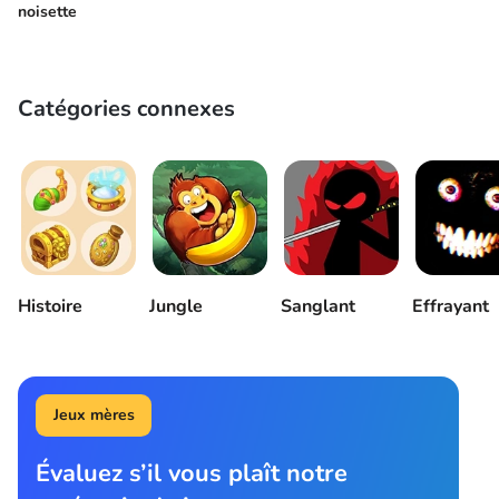
noisette
Catégories connexes
Histoire
Jungle
Sanglant
Effrayant
Jeux mères
Évaluez s’il vous plaît notre