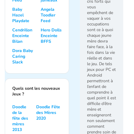
Feed
jumeaux
cris forts qui
vous
Baby
Angela
empêchent de
Hazel
Toodler
vaquer à vos
Playdate
Feed
occupations
sont ce à quoi
Cendrillon
Hero Dolls
chaque jeune
Enceinte
Enceinte
mère devra
Bilan
BFFS
faire face, à la
Dora Baby
fois dans la vie
Caring
réelle et dans
Slack
le jeu. De tels
jeux pour PC et
Android
permettront à
l’enfant de
Quels sont les nouveaux
comprendre à
Jeux ?
quel point il est
difficile d’être
Doodle
Doodle Fête
mère et
de la
des Mères
enseigneront
fête des
2020
non seulement
mères
comment
2013
prendre soin de