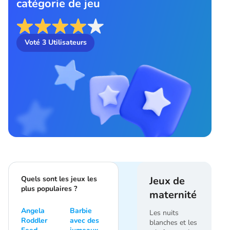
catégorie de jeu
Voté
3
Utilisateurs
Quels sont les jeux les
Jeux de
plus populaires ?
maternité
Angela
Barbie
Les nuits
Roddler
avec des
blanches et les