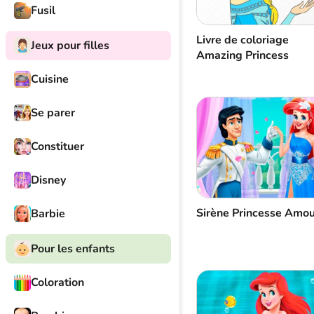
Fusil
Livre de coloriage
Jeux pour filles
Amazing Princess
Cuisine
Se parer
Constituer
Disney
Sirène Princesse Amou
Barbie
Pour les enfants
Coloration