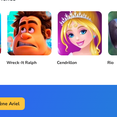
Wreck-It Ralph
Cendrillon
Rio
rène Ariel