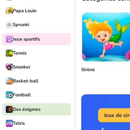
Papa Louie
Sprunki
Jeux sportifs
Tennis
Snooker
Sirène
Basket-ball
Football
Des énigmes
Jeux de si
Tetris