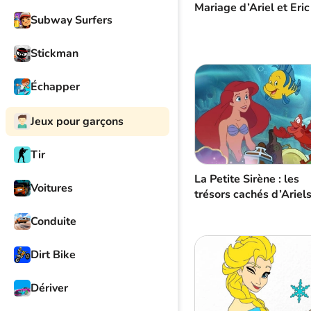
Mariage d’Ariel et Eric
Subway Surfers
Stickman
Échapper
Jeux pour garçons
Tir
La Petite Sirène : les
Voitures
trésors cachés d’Ariel
Conduite
Dirt Bike
Dériver