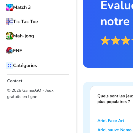
Évalue
Match 3
notre
Tic Tac Toe
Mah-jong
FNF
Catégories
Contact
© 2026 GamesGO - Jeux
Quels sont les jeu
gratuits en ligne
plus populaires ?
Ariel Face Art
Ariel sauve Nemo