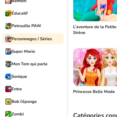
Bambin
Éducatif
Patrouille PAW
L’aventure de la Petite
Sirène
Personnages / Séries
Super Mario
Mon Tom qui parle
Sonique
Entre
Princesse Belle Mode
Bob l’éponge
Catégories co
Zombi