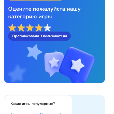
Оцените пожалуйста нашу
категорию игры
Проголосовали
3
пользователи
Какие игры популярные?