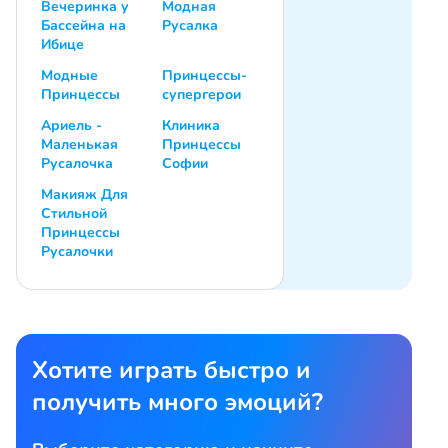
Вечеринка у
Модная
Бассейна на
Русалка
Ибице
Модные
Принцессы-
Принцессы
супергерои
Ариель -
Клиника
Маленькая
Принцессы
Русалочка
Софии
Макияж Для
Стильной
Принцессы
Русалочки
Хотите играть быстро и
получить много эмоций?