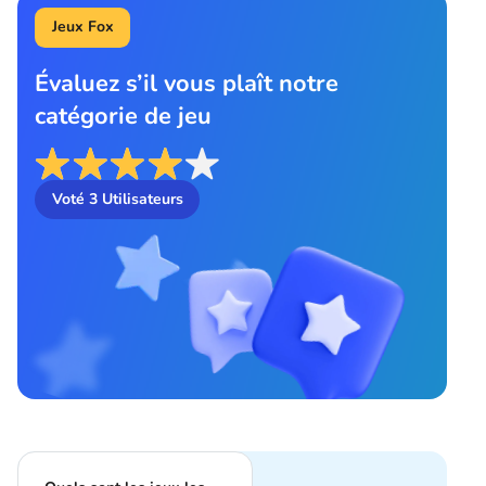
Jeux Fox
Évaluez s’il vous plaît notre
catégorie de jeu
Voté
3
Utilisateurs