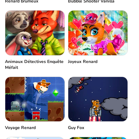
Renard brumeux
Bubble Shooter Vanilla
Animaux Détectives Enquête
Joyeux Renard
Méfait
Voyage Renard
Guy Fox