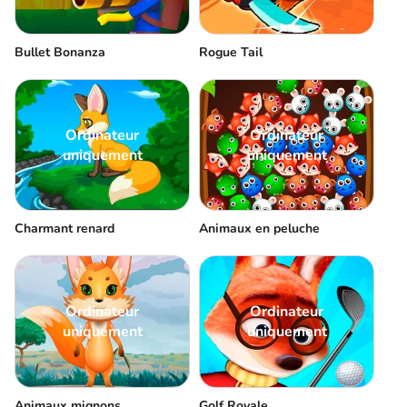
Bullet Bonanza
Rogue Tail
Ordinateur
Ordinateur
uniquement
uniquement
Charmant renard
Animaux en peluche
Ordinateur
Ordinateur
uniquement
uniquement
Animaux mignons
Golf Royale