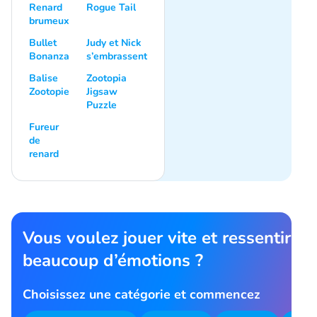
Renard
Rogue Tail
brumeux
Bullet
Judy et Nick
Bonanza
s’embrassent
Balise
Zootopia
Zootopie
Jigsaw
Puzzle
Fureur
de
renard
Vous voulez jouer vite et ressentir
beaucoup d’émotions ?
Choisissez une catégorie et commencez