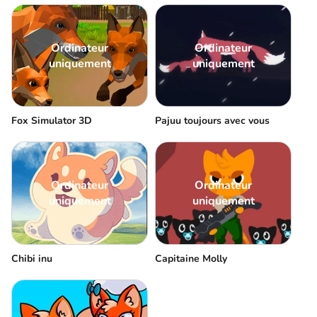
Ordinateur
Ordinateur
uniquement
uniquement
Fox Simulator 3D
Pajuu toujours avec vous
Ordinateur
Ordinateur
uniquement
uniquement
Chibi inu
Capitaine Molly