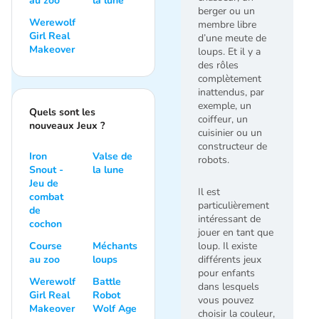
au zoo
la lune
berger ou un
Werewolf
membre libre
Girl Real
d’une meute de
Makeover
loups. Et il y a
des rôles
complètement
inattendus, par
exemple, un
Quels sont les
coiffeur, un
nouveaux Jeux ?
cuisinier ou un
constructeur de
Iron
Valse de
robots.
Snout -
la lune
Jeu de
Il est
combat
particulièrement
de
intéressant de
cochon
jouer en tant que
Course
Méchants
loup. Il existe
au zoo
loups
différents jeux
pour enfants
Werewolf
Battle
dans lesquels
Girl Real
Robot
vous pouvez
Makeover
Wolf Age
choisir la couleur,