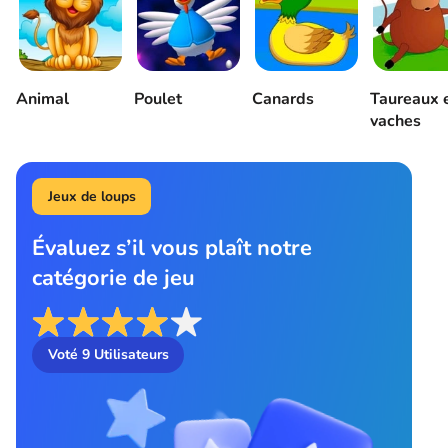
Animal
Poulet
Canards
Taureaux 
vaches
Jeux de loups
Évaluez s’il vous plaît notre
catégorie de jeu
Voté
9
Utilisateurs