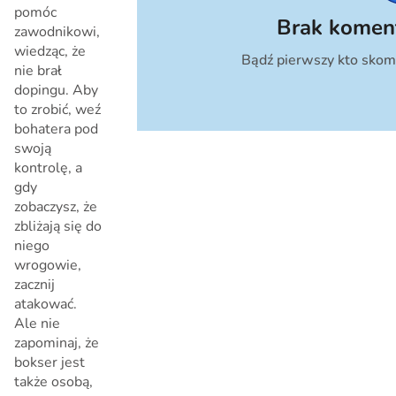
pomóc
Brak komen
zawodnikowi,
wiedząc, że
Bądź pierwszy kto skom
Anuluj
nie brał
dopingu. Aby
to zrobić, weź
bohatera pod
swoją
kontrolę, a
gdy
zobaczysz, że
zbliżają się do
niego
wrogowie,
zacznij
atakować.
Ale nie
zapominaj, że
bokser jest
także osobą,