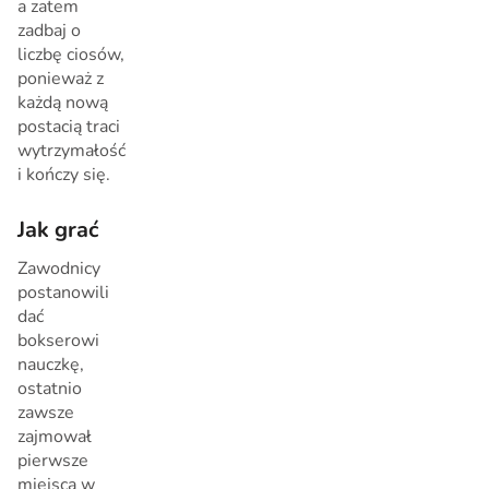
a zatem
zadbaj o
liczbę ciosów,
ponieważ z
każdą nową
postacią traci
wytrzymałość
i kończy się.
Jak grać
Zawodnicy
postanowili
dać
bokserowi
nauczkę,
ostatnio
zawsze
zajmował
pierwsze
miejsca w