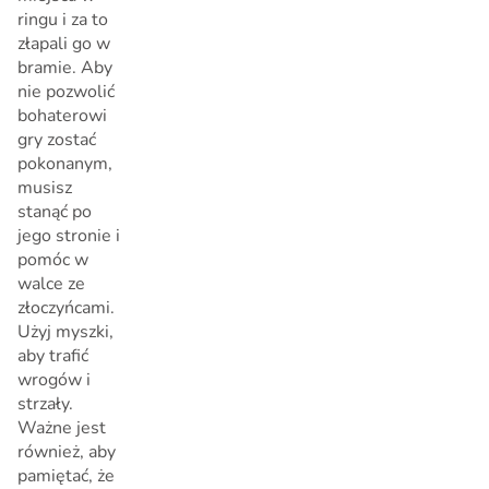
ringu i za to
złapali go w
bramie. Aby
nie pozwolić
bohaterowi
gry zostać
pokonanym,
musisz
stanąć po
jego stronie i
pomóc w
walce ze
złoczyńcami.
Użyj myszki,
aby trafić
wrogów i
strzały.
Ważne jest
również, aby
pamiętać, że