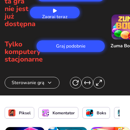
ta gra
nie jest
już
Zagraj teraz
dostępna
Tylko
Zuma B
Graj podobnie
komputery
stacjonarne
Sterowanie grą
Trafiaj wrogów po lewej stronie
lub
Piksel
Komentator
Boks
Trafiaj wrogów po prawej stronie
lub