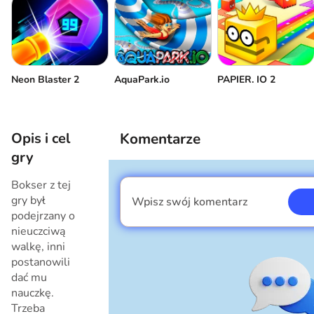
Neon Blaster 2
AquaPark.io
PAPIER. IO 2
Opis i cel
Komentarze
gry
Bokser z tej
gry był
Wpisz swój komentarz
Jestem chłopcem
podejrzany o
nieuczciwą
walkę, inni
postanowili
dać mu
nauczkę.
Trzeba