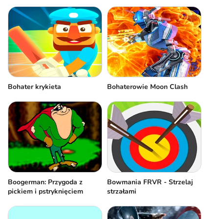
Bohater krykieta
Bohaterowie Moon Clash
Boogerman: Przygoda z
Bowmania FRVR - Strzelaj
pickiem i pstryknięciem
strzałami