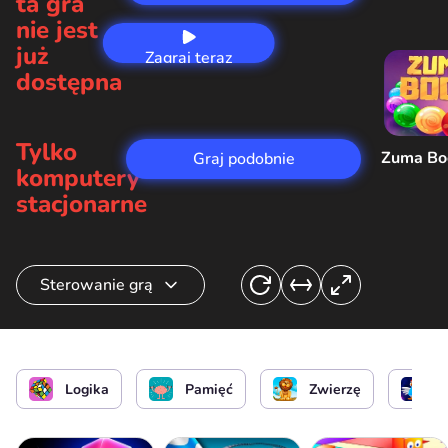
ta gra
nie jest
już
Zagraj teraz
dostępna
Tylko
Zuma B
Graj podobnie
komputery
stacjonarne
Sterowanie grą
Wybierz kartę
Logika
Pamięć
Zwierzę
K