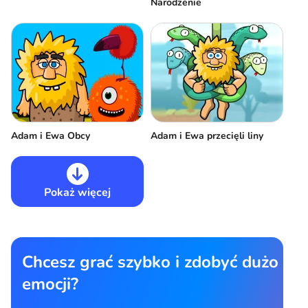
Narodzenie
Adam i Ewa Obcy
Adam i Ewa przecięli liny
Pokaż więcej
Chcesz grać szybko i zdobyć dużo
emocji?