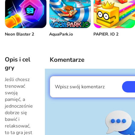
Neon Blaster 2
AquaPark.io
PAPIER. IO 2
Opis i cel
Komentarze
gry
Jeśli chcesz
trenować
Wpisz swój komentarz
Jestem chłopcem
swoją
pamięć, a
jednocześnie
dobrze się
bawić i
relaksować,
to ta gra jest