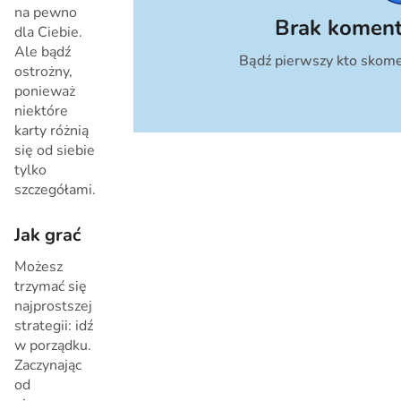
na pewno
Brak koment
dla Ciebie.
Ale bądź
Bądź pierwszy kto skome
Anuluj
ostrożny,
ponieważ
niektóre
karty różnią
się od siebie
tylko
szczegółami.
Jak grać
Możesz
trzymać się
najprostszej
strategii: idź
w porządku.
Zaczynając
od