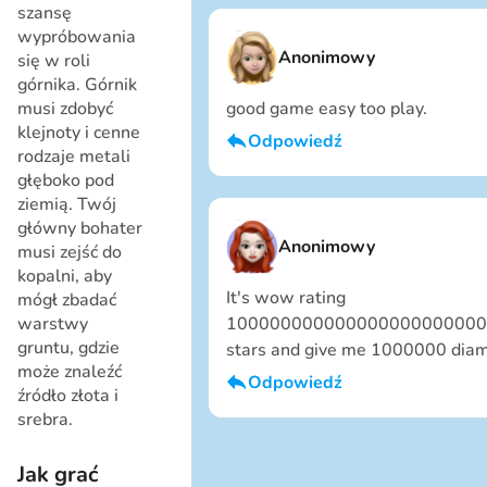
szansę
wypróbowania
Anonimowy
się w roli
górnika. Górnik
musi zdobyć
good game easy too play.
klejnoty i cenne
Odpowiedź
rodzaje metali
głęboko pod
Jestem chłopcem
Anuluj
ziemią. Twój
główny bohater
Anonimowy
musi zejść do
kopalni, aby
It's wow rating
mógł zbadać
warstwy
100000000000000000000000
gruntu, gdzie
stars and give me 1000000 dia
może znaleźć
Odpowiedź
źródło złota i
srebra.
Jestem chłopcem
Jak grać