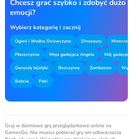
Chcesz grać szybko i zdobyć dużo
emocji?
Wybierz kategorię i zacznij
Ogień i Wodna Dziewczyna
Dinozaury
Minecraft
Płaszczyzna
Moja gadająca Angela
Mój gadający To
Gwiazdy bijatyki
Bezczynny
Zombotron
Wyszuki
Babcia
Poki
Graj w darmowe gry przeglądarkowe online na
GamesGo. Nie musisz pobierać gry ani odtwarzacza