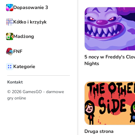
Dopasowanie 3
Kółko i krzyżyk
Madżong
FNF
5 nocy w Freddy's Cl
Nights
Kategorie
Kontakt
© 2026 GamesGO - darmowe
gry online
Druga strona