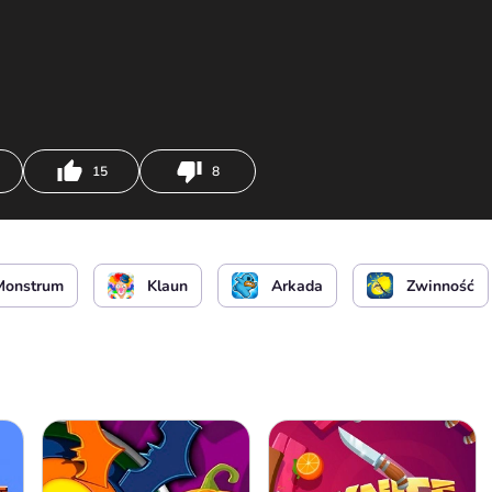
15
8
Monstrum
Klaun
Arkada
Zwinność