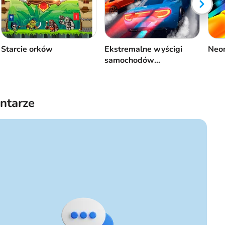
Starcie orków
Ekstremalne wyścigi
Neon
samochodów
asfaltowych
ntarze