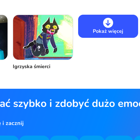
Pokaż więcej
Igrzyska śmierci
ać szybko i zdobyć dużo emoc
i zacznij