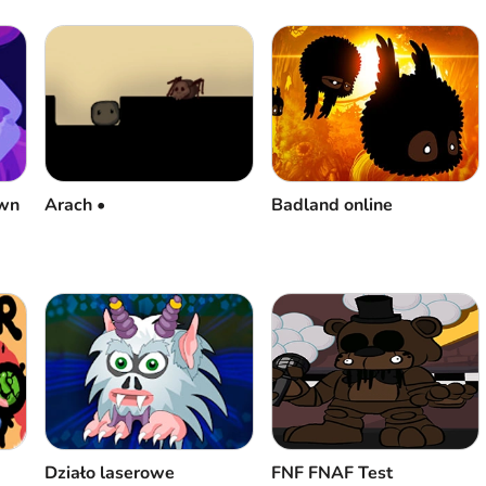
own
Arach •
Badland online
Działo laserowe
FNF FNAF Test