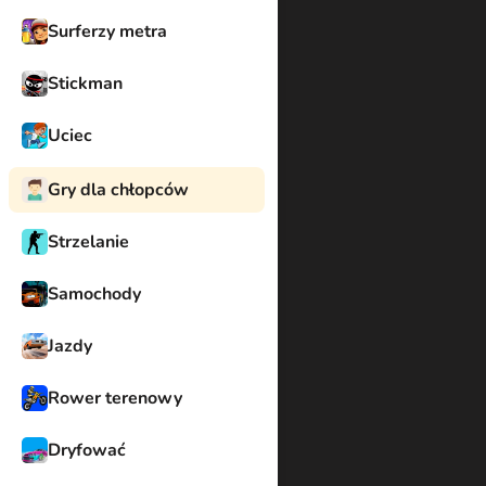
Surferzy metra
Stickman
Uciec
Gry dla chłopców
Strzelanie
Samochody
Jazdy
Rower terenowy
Dryfować