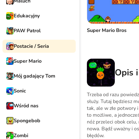
Maluch
Edukacyjny
Super Mario Bros
PAW Patrol
Postacie / Seria
Super Mario
Opis i
Mój gadający Tom
Sonic
Trzeba od razu powiedzi
służy. Tutaj będziesz mu
Wśród nas
tak, ale w złe potwory 
to możliwe, a jednocześ
Spongebob
nóż przeleci obok celu, 
nowa. Bądź uważny i os
Zombi
błędów.