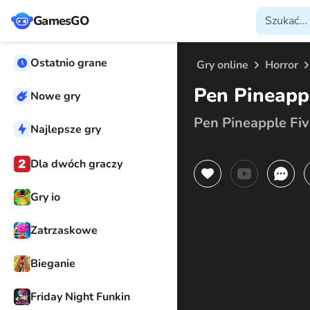
GamesGO
Ostatnio grane
Gry online
Horror
Pen Pineappl
Nowe gry
Pen Pineapple Fiv
Najlepsze gry
Dla dwóch graczy
Gry io
Zatrzaskowe
Bieganie
Friday Night Funkin