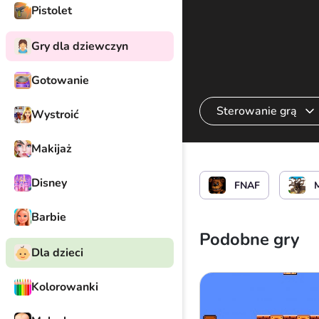
Pistolet
Gry dla dziewczyn
Gotowanie
Sterowanie grą
Wystroić
Makijaż
Rzuć nożem
lub
Disney
FNAF
Barbie
Podobne gry
Dla dzieci
Kolorowanki