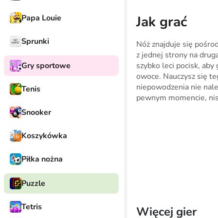
Papa Louie
Jak grać
Sprunki
Nóż znajduje się pośrod
z jednej strony na drug
Gry sportowe
szybko leci pocisk, aby
owoce. Nauczysz się te
niepowodzenia nie nale
Tenis
pewnym momencie, nisz
Snooker
Koszykówka
Piłka nożna
Puzzle
Tetris
Więcej gier