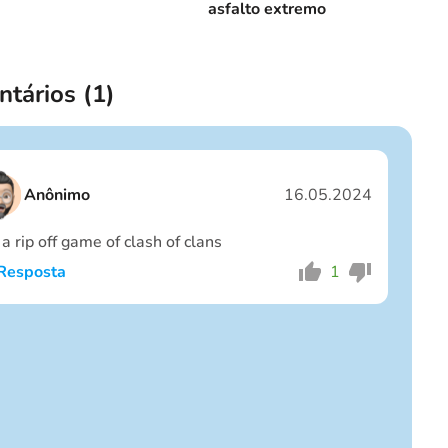
asfalto extremo
tários (
1
)
Anônimo
16.05.2024
s a rip off game of clash of clans
Resposta
1
Eu sou um garoto
Eu sou uma garota