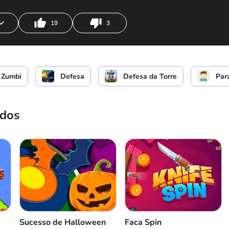
19
3
 campo de batalha
ou
Zumbi
Defesa
Defesa da Torre
Par
ados
Sucesso de Halloween
Faca Spin