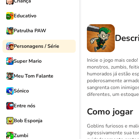
Criança
Educativo
Patrulha PAW
Descri
Personagens / Série
Inicie o jogo mais ced
Super Mario
monstros, zumbis, feiti
humorados já estão esp
Meu Tom Falante
poderosamente armados
sangrenta com inimigo
Sónico
diferentes, um estoque 
Entre nós
Como jogar
Bob Esponja
Goblins furiosos e mal
agressivamente sua tor
Zumbi