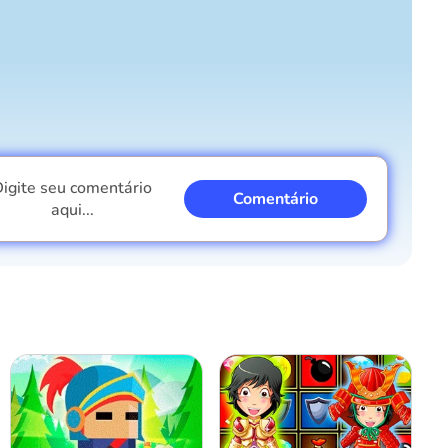
Cancelar
Comentário
igite seu comentário
Comentário
aqui...
Eu sou um garoto
Eu sou uma garota