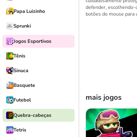
cuidadosamente protegi
defender, escolhendo-o
Papa Luizinho
botões do mouse para a
Sprunki
Jogos Esportivos
Tênis
Sinuca
Basquete
mais jogos
Futebol
Quebra-cabeças
Tetris