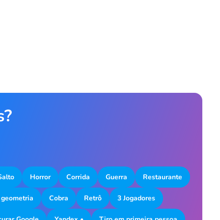
s?
Salto
Horror
Corrida
Guerra
Restaurante
 geometria
Cobra
Retrô
3 Jogadores
curar Google
Yandex •
Tiro em primeira pessoa