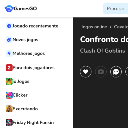
GamesGO
Jogado recentemente
Jogos online
Caval
Confronto d
Novos jogos
Clash Of Goblins
Melhores jogos
Para dois jogadores
io Jogos
Clicker
Executando
Friday Night Funkin