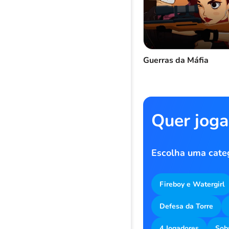
Guerras da Máfia
Quer joga
Escolha uma cate
Fireboy e Watergirl
Defesa da Torre
4 Jogadores
Sob