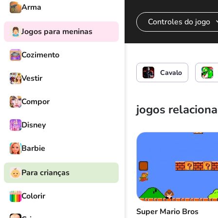
Arma
Controles do jogo
Jogos para meninas
Cozimento
Coloque goblins no
Cavalo
Vestir
Compor
jogos relacion
Disney
Barbie
Para crianças
Colorir
Super Mario Bros