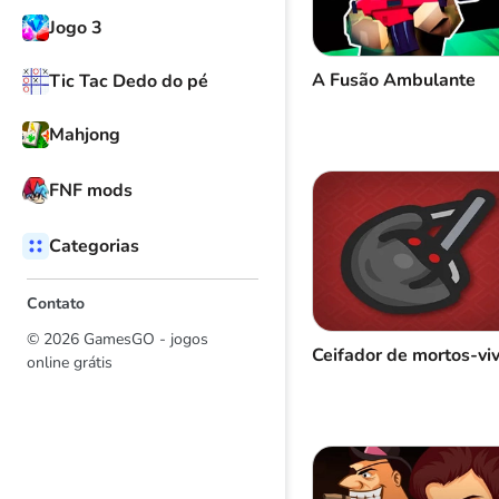
Jogo 3
A Fusão Ambulante
Tic Tac Dedo do pé
Mahjong
FNF mods
Categorias
Contato
© 2026 GamesGO - jogos
Ceifador de mortos-vi
online grátis