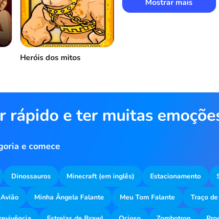
Mostrar mais
Heróis dos mitos
r rápido e ter muitas emoçõe
goria e comece
Dinossauros
Minecraft (em inglês)
Estacionamento
Avião
Minha Ângela Falante
Meu Tom Falante
Traço de
revivência
Estrelas de Brawl
Ocioso
Zombotron
Pro