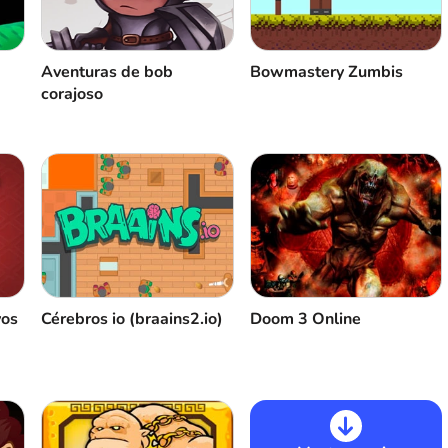
Aventuras de bob
Bowmastery Zumbis
corajoso
vos
Cérebros io (braains2.io)
Doom 3 Online