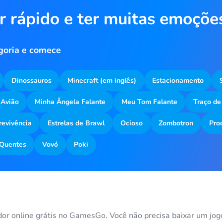
r rápido e ter muitas emoçõe
Thi
goria e comece
Dinossauros
Minecraft (em inglês)
Estacionamento
Avião
Minha Ângela Falante
Meu Tom Falante
Traço de
revivência
Estrelas de Brawl
Ocioso
Zombotron
Pro
Quentes
Vovó
Poki
or online grátis no GamesGo. Você não precisa baixar um jogo