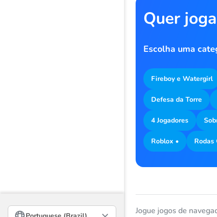
Quer joga
Escolha uma cate
Fireboy e Watergirl
Defesa da Torre
4 Jogadores
Sob
Roblox •
Rodas 
Русский
Jogue jogos de navegad
Portuguese (Brazil)