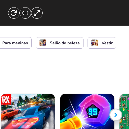
Para meninas
Salão de beleza
Vestir