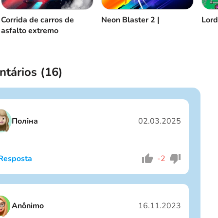
Corrida de carros de
Neon Blaster 2 |
Lord
asfalto extremo
tários (
16
)
Поліна
02.03.2025
Resposta
-2
Eu sou um garoto
Eu sou uma garota
Anônimo
16.11.2023