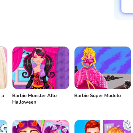
Sle
Cya
wai
 a
Barbie Monster Alto
Barbie Super Modelo
Halloween