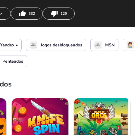
332
129
a Barbie
Yandex •
Jogos desbloqueados
MSN
Penteados
ados