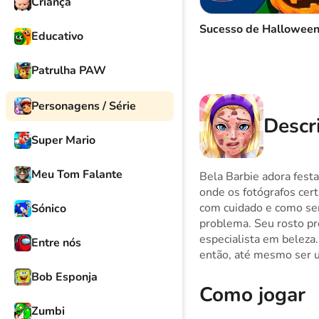
Criança
Sucesso de Hallowee
Educativo
Patrulha PAW
Personagens / Série
Descri
Super Mario
Meu Tom Falante
Bela Barbie adora festa
onde os fotógrafos cer
com cuidado e como sem
Sónico
problema. Seu rosto pre
especialista em beleza.
Entre nós
então, até mesmo ser u
Bob Esponja
Como jogar
Zumbi