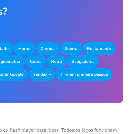
s?
Anônimo
06.03.2020
s is radiant work =)
Resposta
-2
Eu sou um garoto
Eu sou uma garota
Cancelar
Comentário
Salto
Horror
Corrida
Guerra
Restaurante
 geometria
Cobra
Retrô
3 Jogadores
curar Google
Yandex •
Tiro em primeira pessoa
Cancelar
Comentário
 ou flash player para jogar. Todos os jogos funcionam