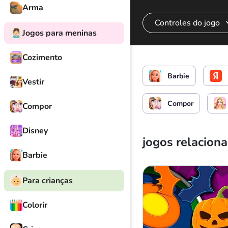
Arma
Controles do jogo
Jogos para meninas
Cozimento
Limpando o rosto d
Barbie
Vestir
Compor
Compor
Disney
jogos relacion
Barbie
Para crianças
Colorir