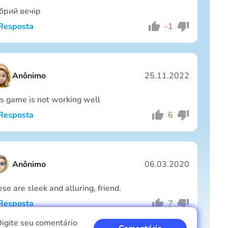
брий вечір
Resposta
-1
Eu sou um garoto
Eu sou uma garota
Cancelar
Comentário
Anônimo
25.11.2022
s game is not working well
Resposta
6
Eu sou um garoto
Eu sou uma garota
Cancelar
Comentário
Anônimo
06.03.2020
se are sleek and alluring, friend.
Resposta
7
Eu sou um garoto
Eu sou uma garota
Cancelar
Comentário
igite seu comentário