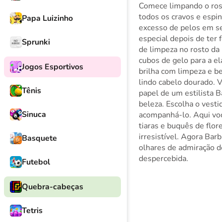
Comece limpando o rost
todos os cravos e espi
Papa Luizinho
excesso de pelos em se
especial depois de ter
Sprunki
de limpeza no rosto da 
cubos de gelo para a el
Jogos Esportivos
brilha com limpeza e be
lindo cabelo dourado. 
Tênis
papel de um estilista B
beleza. Escolha o vesti
Sinuca
acompanhá-lo. Aqui voc
tiaras e buquês de flor
irresistível. Agora Bar
Basquete
olhares de admiração de
despercebida.
Futebol
Quebra-cabeças
Tetris