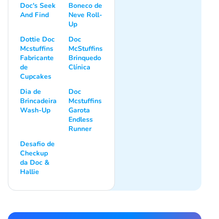
Doc's Seek
Boneco de
And Find
Neve Roll-
Up
Dottie Doc
Doc
Mcstuffins
McStuffins
Fabricante
Brinquedo
de
Clínica
Cupcakes
Dia de
Doc
Brincadeira
Mcstuffins
Wash-Up
Garota
Endless
Runner
Desafio de
Checkup
da Doc &
Hallie