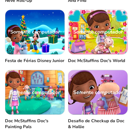
Neve Roll-Up
And Find
Somente computador
Somente computador
Festa de Férias Disney Junior
Doc McStuffins Doc's World
Somente computador
Somente computador
Doc McStuffins Doc's
Desafio de Checkup da Doc
Painting Pals
& Hallie