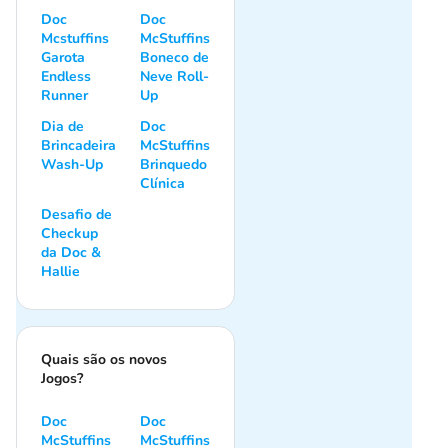
Doc
Doc
Mcstuffins
McStuffins
Garota
Boneco de
Endless
Neve Roll-
Runner
Up
Dia de
Doc
Brincadeira
McStuffins
Wash-Up
Brinquedo
Clínica
Desafio de
Checkup
da Doc &
Hallie
Quais são os novos
Jogos?
Doc
Doc
McStuffins
McStuffins