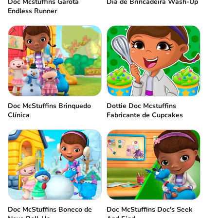
Doc Mcstuffins Garota
Dia de Brincadeira Wash-Up
Endless Runner
Doc McStuffins Brinquedo
Dottie Doc Mcstuffins
Clínica
Fabricante de Cupcakes
Doc McStuffins Boneco de
Doc McStuffins Doc's Seek