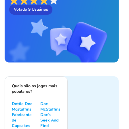
Votado
9
Usuários
Quais são os jogos mais
populares?
Dottie Doc
Doc
Mcstuffins
McStuffins
Fabricante
Doc's
de
Seek And
Cupcakes
Find