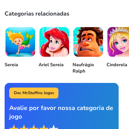
Categorias relacionadas
Sereia
Ariel Sereia
Naufrágio
Cinderela
Ralph
Doc McStuffins Jogos
Avalie por favor nossa categoria de
jogo