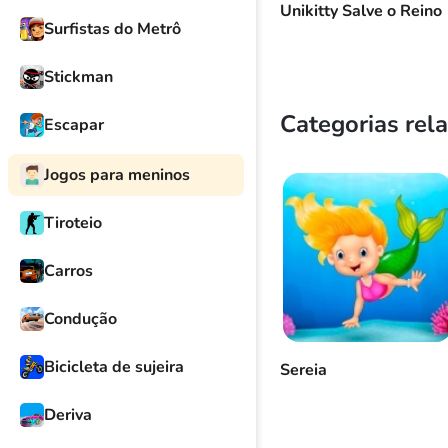
Unikitty Salve o Reino
Surfistas do Metrô
Stickman
Categorias rel
Escapar
Jogos para meninos
Tiroteio
Carros
Condução
Bicicleta de sujeira
Sereia
Deriva