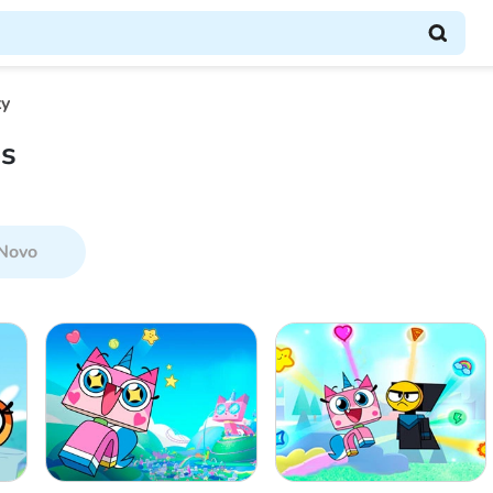
ty
os
Novo