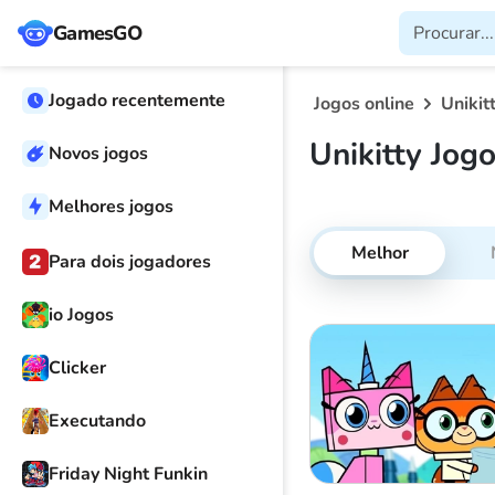
GamesGO
Jogado recentemente
Jogos online
Unikit
Unikitty Jog
Novos jogos
Melhores jogos
Melhor
Para dois jogadores
io Jogos
Clicker
Executando
Friday Night Funkin