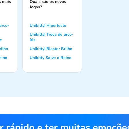
s mais
Quais são os novos
Jogos?
 arco-
Unikitty! Hiperteste
Unikitty! Troca de arco-
te
íris
rilho
Unikitty! Blaster Brilho
eino
Unikitty Salve o Reino
r rápido e ter muitas emoçõe