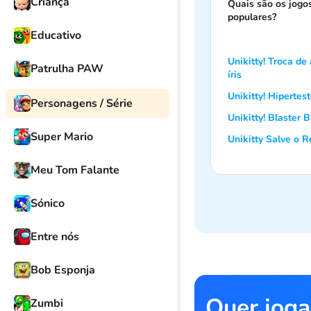
Criança
Quais são os jogo
populares?
Educativo
Unikitty! Troca de
Patrulha PAW
íris
Unikitty! Hipertes
Personagens / Série
Unikitty! Blaster B
Super Mario
Unikitty Salve o R
Meu Tom Falante
Sónico
Entre nós
Bob Esponja
Quer joga
Zumbi