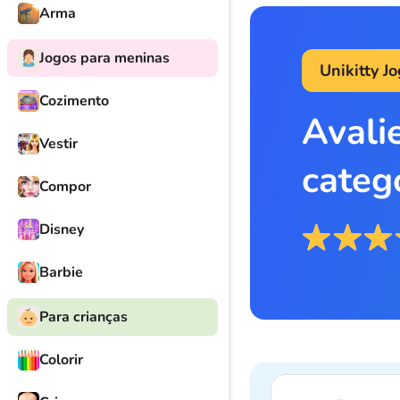
Arma
Jogos para meninas
Unikitty J
Cozimento
Avali
Vestir
categ
Compor
Disney
Barbie
Para crianças
Colorir