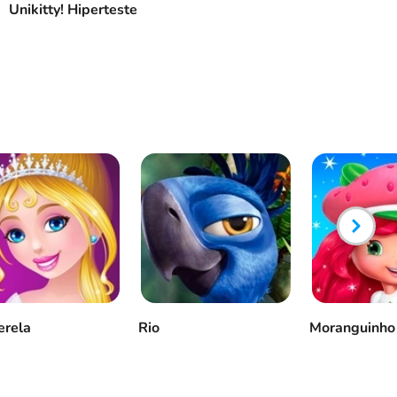
Unikitty! Hiperteste
erela
Rio
Moranguinho