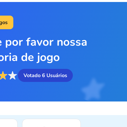
ogos
e por favor nossa
oria de jogo
Votado
6
Usuários