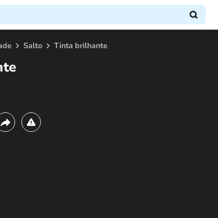
ade
Salto
Tinta brilhante
nte