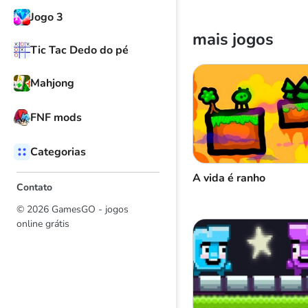
Jogo 3
mais jogos
Tic Tac Dedo do pé
Mahjong
FNF mods
Categorias
A vida é ranho
Contato
© 2026 GamesGO - jogos
online grátis