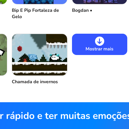
Bip E Pip Fortaleza de
Bogdan •
Gelo
Mostrar mais
Chamada de invernos
r rápido e ter muitas emoçõe