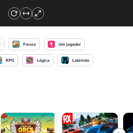
e reinicialização
e
Fresco
Um jogador
RPG
Lógica
Labirinto