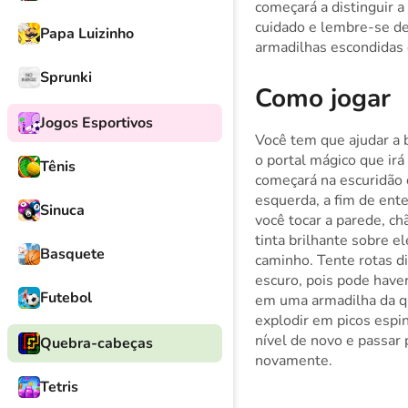
começará a distinguir 
cuidado e lembre-se de
Papa Luizinho
armadilhas escondidas 
Sprunki
Como jogar
Jogos Esportivos
Você tem que ajudar a b
o portal mágico que irá
Tênis
começará na escuridão c
esquerda, a fim de ent
Sinuca
você tocar a parede, ch
tinta brilhante sobre e
Basquete
caminho. Tente rotas d
escuro, pois pode haver
Futebol
em uma armadilha da qu
explodir em picos esp
nível de novo e passar 
Quebra-cabeças
novamente.
Tetris