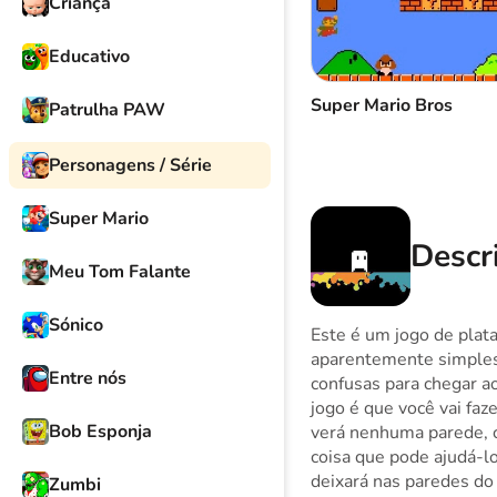
Criança
Educativo
Super Mario Bros
Patrulha PAW
Personagens / Série
Super Mario
Descri
Meu Tom Falante
Sónico
Este é um jogo de plata
aparentemente simples.
Entre nós
confusas para chegar ao
jogo é que você vai faz
Bob Esponja
verá nenhuma parede, c
coisa que pode ajudá-lo
deixará nas paredes do 
Zumbi