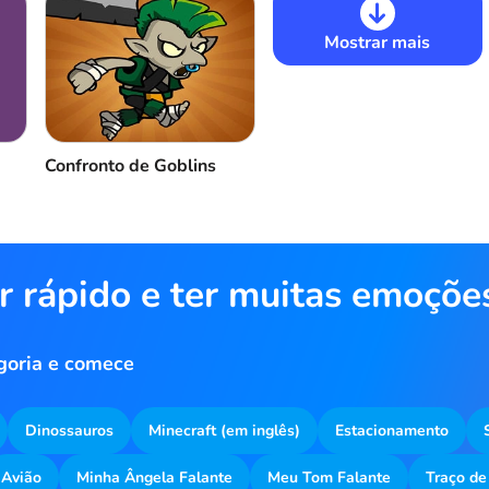
Mostrar mais
Confronto de Goblins
r rápido e ter muitas emoçõe
goria e comece
Dinossauros
Minecraft (em inglês)
Estacionamento
Avião
Minha Ângela Falante
Meu Tom Falante
Traço de