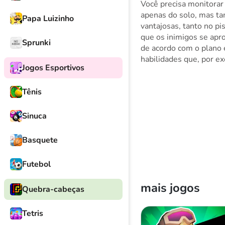
Você precisa monitora
apenas do solo, mas t
Papa Luizinho
vantajosas, tanto no pi
que os inimigos se apr
Sprunki
de acordo com o plano 
habilidades que, por e
Jogos Esportivos
Tênis
Sinuca
Basquete
Futebol
mais jogos
Quebra-cabeças
Tetris