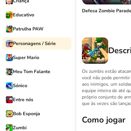
Criança
Defesa Zombie Parade
Jogador 4
Controle 
Educativo
Subir par
Patrulha PAW
Personagens / Série
Descri
Super Mario
Os zumbis estão ataca
Meu Tom Falante
você não pode permitir 
aos inimigos, um solda
Sónico
equipe inteira de até q
próprio conjunto de ar
Entre nós
que às vezes são lança
Bob Esponja
Como jogar
Zumbi