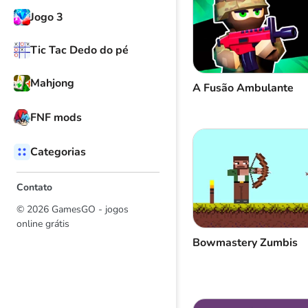
Jogo 3
Tic Tac Dedo do pé
Mahjong
A Fusão Ambulante
FNF mods
Categorias
Contato
© 2026 GamesGO - jogos
online grátis
Bowmastery Zumbis