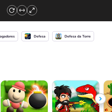
Mudar de arma
Jogadores
Defesa
Defesa da Torre
ou
Mudar de arma
ou
Ativando armas e bônus
ou