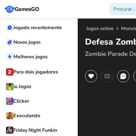
GamesGO
Jogado recentemente
Jogos online
Monst
Defesa Zomb
Novos jogos
Zombie Parade De
Melhores jogos
Para dois jogadores
io Jogos
Clicker
Executando
Friday Night Funkin