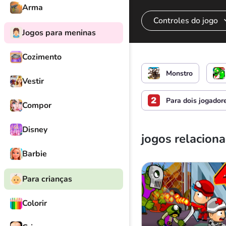
Arma
Controles do jogo
Jogos para meninas
Cozimento
Jogador 1
Controle 
Monstro
Vestir
Subir par
Para dois jogador
Compor
Jogador 2
Controle 
Disney
jogos relacion
Subir par
Barbie
Para crianças
Jogador 3
Controle 
Colorir
Subir par