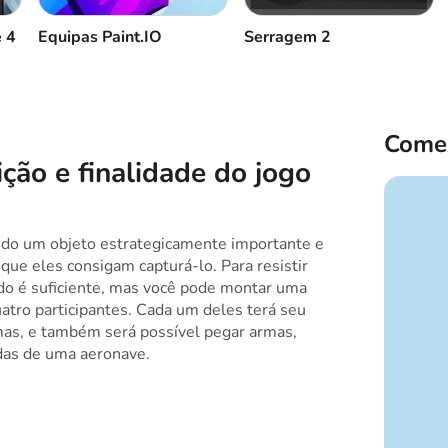
 4
Equipas Paint.IO
Serragem 2
o soldado
Usar habilidades
a o segundo andar / Descer
Mudar de arma
Comen
ção e finalidade do jogo
ndo um objeto estrategicamente importante e
que eles consigam capturá-lo. Para resistir
do é suficiente, mas você pode montar uma
uatro participantes. Cada um deles terá seu
mas, e também será possível pegar armas,
das de uma aeronave.