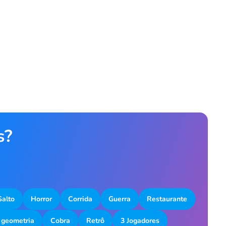
s?
Salto
Horror
Corrida
Guerra
Restaurante
 geometria
Cobra
Retrô
3 Jogadores