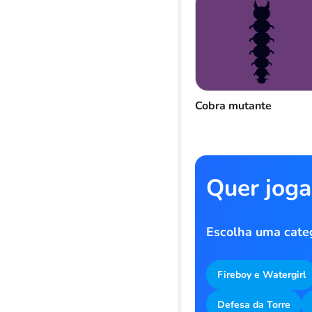
Cobra mutante
Quer joga
Escolha uma cate
Fireboy e Watergirl
Defesa da Torre