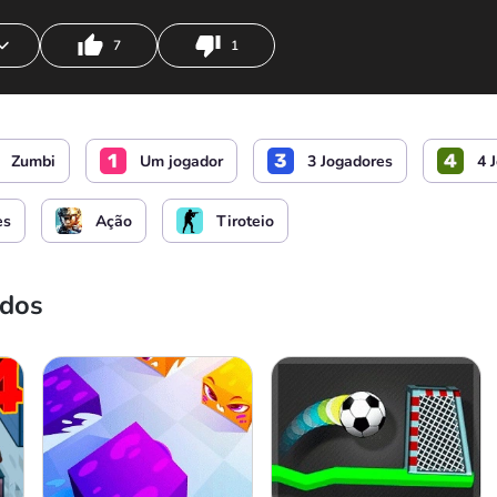
7
1
o soldado
Usar habilidades
Zumbi
Um jogador
3 Jogadores
4 
a o segundo andar / Descer
Ativando armas e bônus
es
Ação
Tiroteio
o soldado
Usar habilidades
ados
a o segundo andar / Descer
Ativando armas e bônus
o soldado
Usar habilidades
a o segundo andar / Descer
Mudar de arma