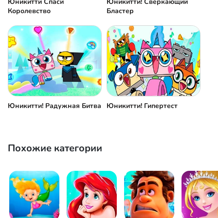
Юникитти Спаси
Юникитти! Сверкающий
Королевство
Бластер
Юникитти! Радужная Битва
Юникитти! Гипертест
Похожие категории