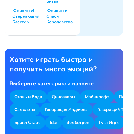
Битва
Юникитти!
Юникитти
Сверкающий
Спаси
Бластер
Королевство
Хотите играть быстро и
получить много эмоций?
Выберите категорию и начните
Огонь и Вода
Динозавры
Майнкрафт
Парков
Самолеты
Говорящая Анджела
Говорящий Том
Бравл Старс
Idle
Зомботрон
Гугл Игры
Я