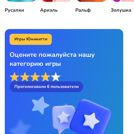
Русалки
Ариэль
Ральф
Золушка
Игры Юникитти
Оцените пожалуйста нашу
категорию игры
Проголосовали
6
пользователи