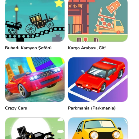
Buharlı Kamyon Şoförü
Kargo Arabası, Git!
Сrazy Сars
Parkmania (Parkmania)