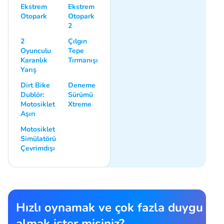
Ekstrem
Ekstrem
Otopark
Otopark
2
2
Çılgın
Oyunculu
Tepe
Karanlık
Tırmanışı
Yarış
Dirt Bike
Deneme
Dublör:
Sürümü
Motosiklet
Xtreme
Aşırı
Motosiklet
Simülatörü
Çevrimdışı
Hızlı oynamak ve çok fazla duygu
almak ister misiniz?