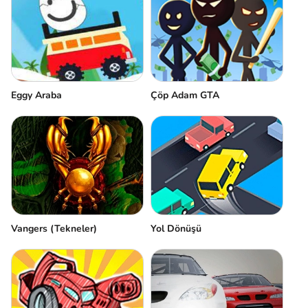
Eggy Araba
Çöp Adam GTA
Vangers (Tekneler)
Yol Dönüşü