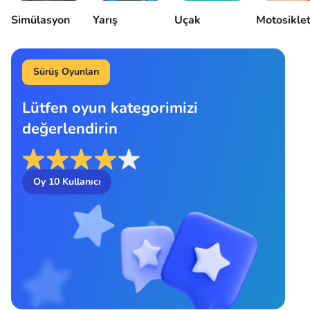
Simülasyon
Yarış
Uçak
Motosikle
Sürüş Oyunları
Lütfen oyun kategorimizi
değerlendirin
Oy
10
Kullanıcı