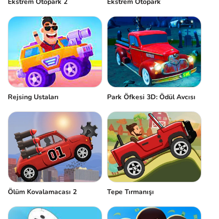
Ekstrem Otopark 2
Ekstrem Otopark
Rejsing Ustaları
Park Öfkesi 3D: Ödül Avcısı
Ölüm Kovalamacası 2
Tepe Tırmanışı