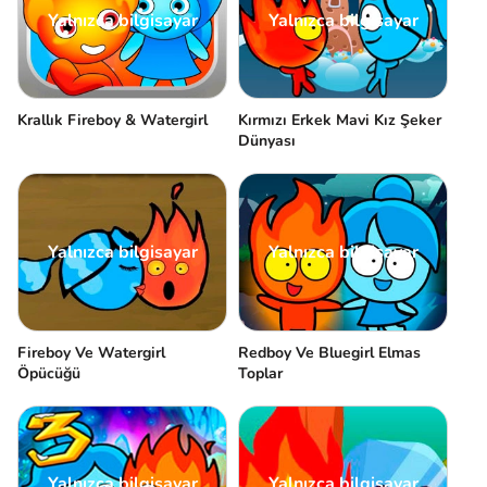
Yalnızca bilgisayar
Yalnızca bilgisayar
Krallık Fireboy & Watergirl
Kırmızı Erkek Mavi Kız Şeker
Dünyası
Yalnızca bilgisayar
Yalnızca bilgisayar
Fireboy Ve Watergirl
Redboy Ve Bluegirl Elmas
Öpücüğü
Toplar
Yalnızca bilgisayar
Yalnızca bilgisayar