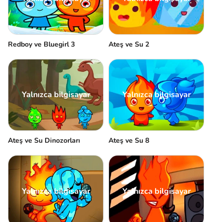
Redboy ve Bluegirl 3
Ateş ve Su 2
Yalnızca bilgisayar
Yalnızca bilgisayar
Ateş ve Su Dinozorları
Ateş ve Su 8
Yalnızca bilgisayar
Yalnızca bilgisayar