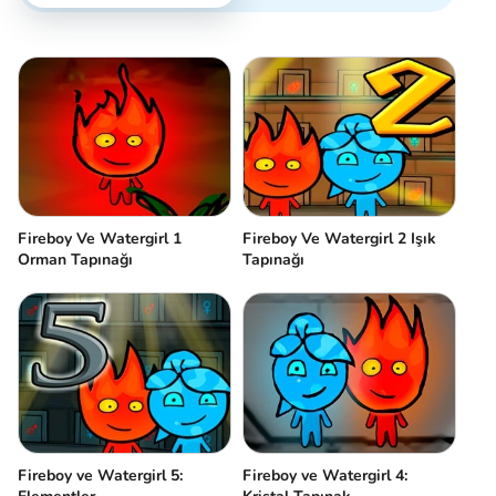
Fireboy Ve Watergirl 1
Fireboy Ve Watergirl 2 Işık
Orman Tapınağı
Tapınağı
Fireboy ve Watergirl 5:
Fireboy ve Watergirl 4: