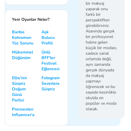
bir makyaj
yaparak onu
farklı bir
Yeni Oyunlar Neler?
perspektiften
görebilirsiniz.
Alanında gerçek
Barbie
Aşk
bir profesyonel
Kahraman
Bulucu
haline gelen
Yüz Sorunu
Profili
küçük bir modacı,
Mükemmel
Ünlü
sadece sanal
Düğünüm
BFF'ler
ortamda değil,
Festival
aynı zamanda
Eğlencesi
gerçek dünyada
da makyaj
Ellie'nin
Fotogram
yapmayı
Sürpriz
Severlere
öğrenecek ve bu
Doğum
Sürpriz
sayede kesinlikle
Günü
okulda en
Partisi
popüler ve moda
olacak.
Prensesten
Influencer'a