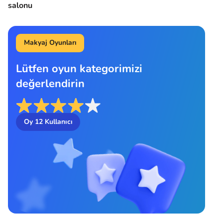
salonu
Makyaj Oyunları
Lütfen oyun kategorimizi
değerlendirin
Oy
12
Kullanıcı