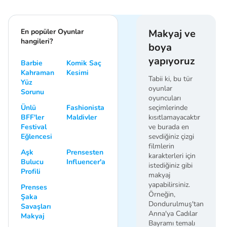
En popüler Oyunlar
Makyaj ve
hangileri?
boya
yapıyoruz
Barbie
Komik Saç
Kahraman
Kesimi
Tabii ki, bu tür
Yüz
oyunlar
Sorunu
oyuncuları
Ünlü
Fashionista
seçimlerinde
BFF'ler
Maldivler
kısıtlamayacaktır
Festival
ve burada en
Eğlencesi
sevdiğiniz çizgi
filmlerin
Aşk
Prensesten
karakterleri için
Bulucu
Influencer'a
istediğiniz gibi
Profili
makyaj
yapabilirsiniz.
Prenses
Örneğin,
Şaka
Dondurulmuş'tan
Savaşları
Anna'ya Cadılar
Makyaj
Bayramı temalı