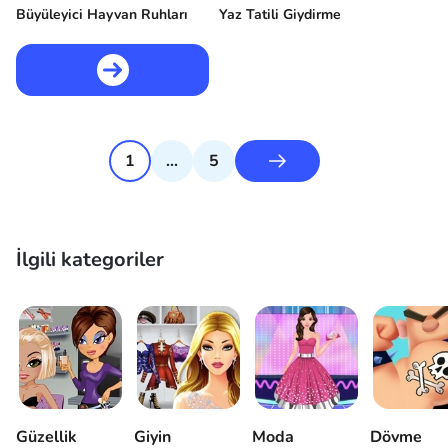
Büyüleyici Hayvan Ruhları
Yaz Tatili Giydirme
1
...
5
İlgili kategoriler
Güzellik
Giyin
Moda
Dövme