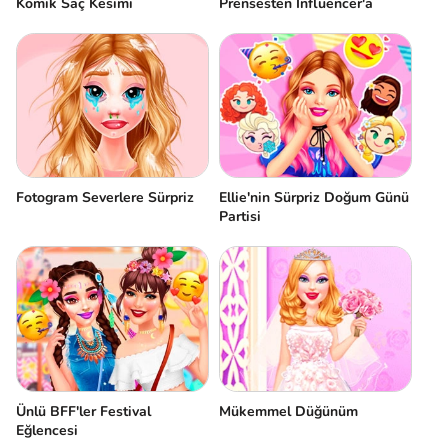
Komik Saç Kesimi
Prensesten Influencer'a
Fotogram Severlere Sürpriz
Ellie'nin Sürpriz Doğum Günü
Partisi
Ünlü BFF'ler Festival
Mükemmel Düğünüm
Eğlencesi