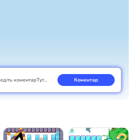
Скасувати
Коментар
едіть коментар
Тут...
Коментар
Я хлопець
Я дівчина