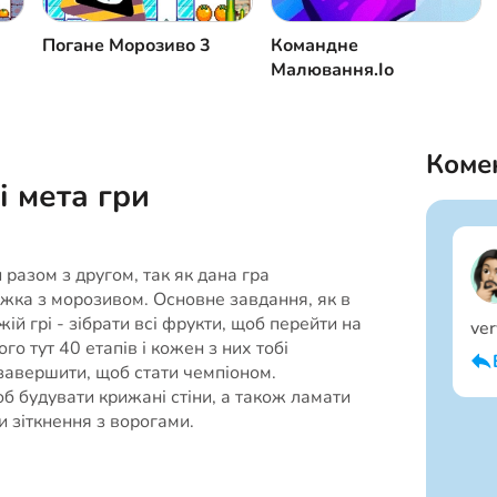
Погане Морозиво 3
Командне
Малювання.Іо
Комен
і мета гри
 разом з другом, так як дана гра
іжка з морозивом. Основне завдання, як в
ій грі - зібрати всі фрукти, щоб перейти на
ver
го тут 40 етапів і кожен з них тобі
 завершити, щоб стати чемпіоном.
б будувати крижані стіни, а також ламати
ти зіткнення з ворогами.