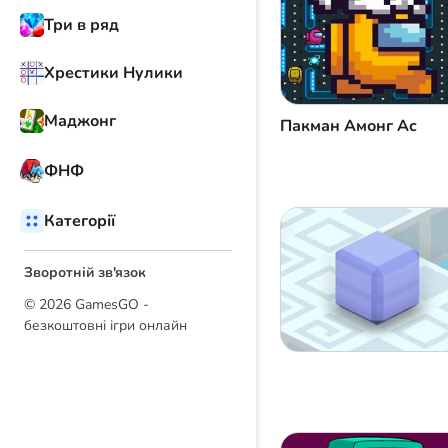
Три в ряд
Хрестики Нулики
Маджонг
Пакман Амонг Ас
ФНФ
Категорії
Зворотній зв'язок
© 2026 GamesGO -
безкоштовні ігри онлайн