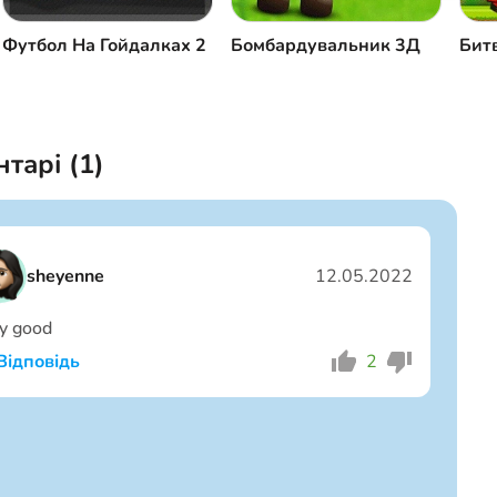
Футбол На Гойдалках 2
Бомбардувальник 3Д
Бит
тарі (
1
)
sheyenne
12.05.2022
y good
Відповідь
2
Я хлопець
Я дівчина