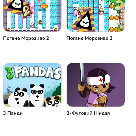
Скасувати
Коментар
Погане Морозиво 2
Погане Морозиво 3
3 Панди
3-Футовий Ніндзя