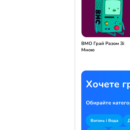
BMO Грай Разом Зі
Мною
Хочете г
Обирайте катего
Вогонь і Вода