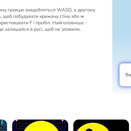
ому гравцю знадобляться WASD, а другому
го, щоб побудувати крижану стіну або ж
ористовувати F і пробіл. Найголовніше -
и залишайся в русі, щоб не зловили.
Вв