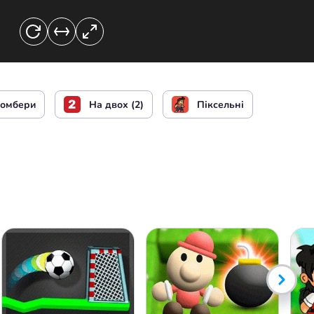
тіни
омбери
На двох (2)
Піксельні
тіни