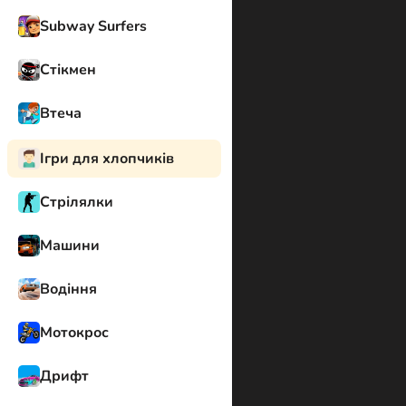
Subway Surfers
Стікмен
Втеча
Ігри для хлопчиків
Стрілялки
Машини
Водіння
Мотокрос
Дрифт