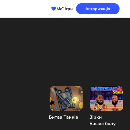
Мої ігри
Авторизація
Битва Танків
Зірки
Баскетболу