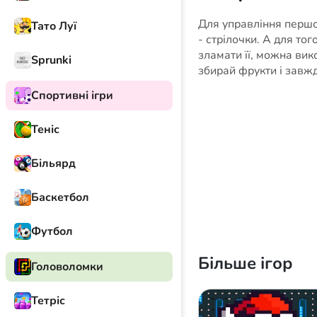
Для управління перш
Тато Луї
- стрілочки. А для то
зламати її, можна вик
Sprunki
збирай фрукти і завжд
Спортивні ігри
Теніс
Більярд
Баскетбол
Футбол
Більше ігор
Головоломки
Тетріс