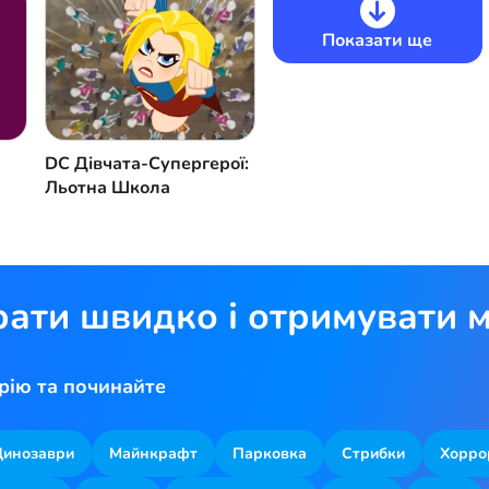
Показати ще
DC Дівчата-Супергерої:
Льотна Школа
рати швидко і отримувати м
рію та починайте
Динозаври
Майнкрафт
Парковка
Стрибки
Хорро