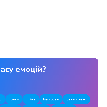
асу емоцій?
р
Гонки
Війна
Ресторан
Захист вежі