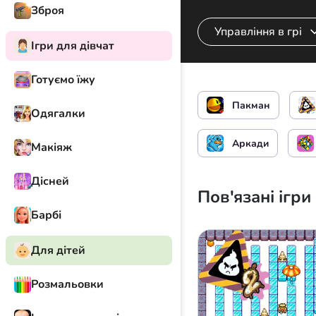
Зброя
Управління в грі
Ігри для дівчат
Готуємо їжу
Гравець 1
Управлі
Пакман
Одягалки
Гравець 2
Управлі
Аркади
Макіяж
Дісней
Пов'язані ігри
Барбі
Для дітей
Розмальовки