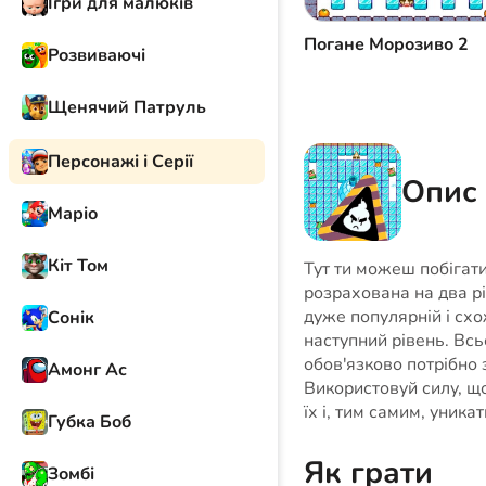
Ігри для малюків
Погане Морозиво 2
Розвиваючі
Щенячий Патруль
Персонажі і Серії
Опис 
Маріо
Кіт Том
Тут ти можеш побігати
розрахована на два р
дуже популярній і схож
Сонік
наступний рівень. Всьо
обов'язково потрібно
Амонг Ас
Використовуй силу, що
їх і, тим самим, уника
Губка Боб
Як грати
Зомбі