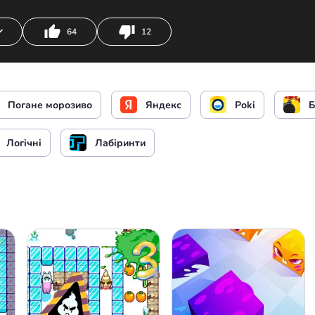
64
12
ння Поганим Морозивом
Будувати чи ламати с
Погане морозиво
Яндекс
Poki
Б
ння Поганим Морозивом
Будувати чи ламати с
Логічні
Лабіринти