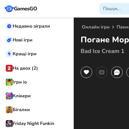
GamesGO
Недавно зіграли
Онлайн ігри
Пакм
Погане Мор
Нові ігри
Bad Ice Cream 1
Кращі ігри
На двох (2)
Ігри іо
Клікери
Бігалки
Friday Night Funkin