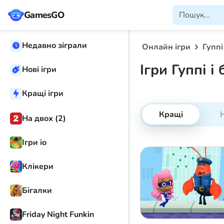
GamesGO
Недавно зіграли
Онлайн ігри
Гуппі
Ігри Гуппі 
Нові ігри
Кращі ігри
Кращі
Н
На двох (2)
Ігри іо
Клікери
Бігалки
Friday Night Funkin