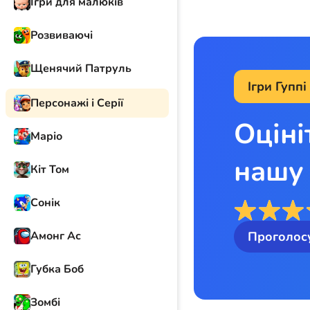
Ігри для малюків
Розвиваючі
Щенячий Патруль
Ігри Гуппі
Персонажі і Серії
Оціні
Маріо
нашу 
Кіт Том
Сонік
Амонг Ас
Проголос
Губка Боб
Зомбі