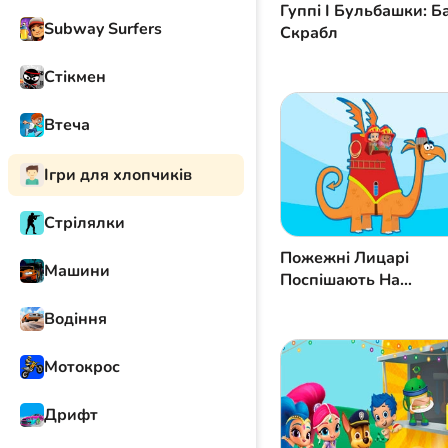
Гуппі І Бульбашки: Б
Subway Surfers
Скрабл
Стікмен
Втеча
Ігри для хлопчиків
Стрілялки
Пожежні Лицарі
Машини
Поспішають На
Допомогу
Водіння
Мотокрос
Дрифт