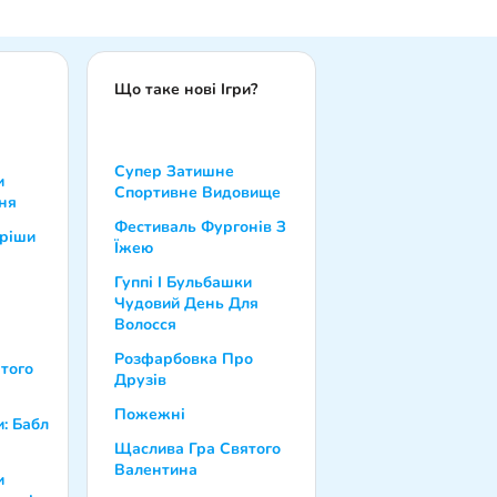
Що таке нові Ігри?
Супер Затишне
и
Спортивне Видовище
ня
Фестиваль Фургонів З
иріши
Їжею
Гуппі І Бульбашки
Чудовий День Для
Волосся
Розфарбовка Про
того
Друзів
Пожежні
и: Бабл
Щаслива Гра Святого
Валентина
и