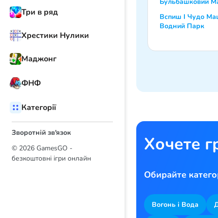
Бульбашковий М
Три в ряд
Вспиш І Чудо М
Водний Парк
Хрестики Нулики
Маджонг
ФНФ
Категорії
Зворотній зв'язок
Хочете г
© 2026 GamesGO -
безкоштовні ігри онлайн
Обирайте катего
Вогонь і Вода