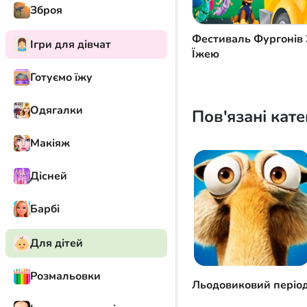
Зброя
Фестиваль Фургонів 
Ігри для дівчат
Їжею
Готуємо їжу
Одягалки
Пов'язані кате
Макіяж
Дісней
Барбі
Для дітей
Розмальовки
Льодовиковий періо