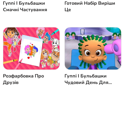
Гуппі І Бульбашки
Готовий Набір Виріши
Смачні Частування
Це
Розфарбовка Про
Гуппі І Бульбашки
Друзів
Чудовий День Для
Волосся