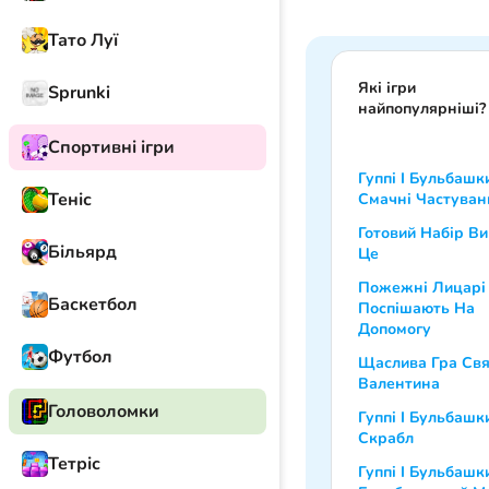
Тато Луї
Які ігри
Sprunki
найпопулярніші?
Спортивні ігри
Гуппі І Бульбашк
Теніс
Смачні Частуван
Готовий Набір В
Більярд
Це
Пожежні Лицарі
Баскетбол
Поспішають На
Допомогу
Футбол
Щаслива Гра Свя
Валентина
Головоломки
Гуппі І Бульбашк
Скрабл
Тетріс
Гуппі І Бульбашк