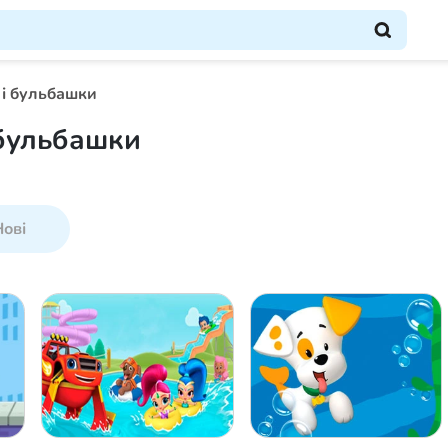
 і бульбашки
і бульбашки
ові