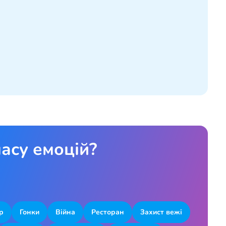
асу емоцій?
р
Гонки
Війна
Ресторан
Захист вежі