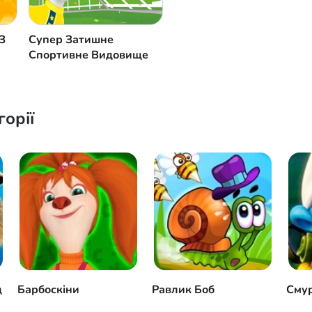
З
Супер Затишне
Спортивне Видовище
горії
д
Барбоскіни
Равлик Боб
Сму