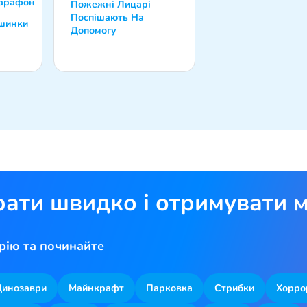
арафон
Пожежні Лицарі
Поспішають На
ашинки
Допомогу
рати швидко і отримувати м
рію та починайте
Динозаври
Майнкрафт
Парковка
Стрибки
Хорро