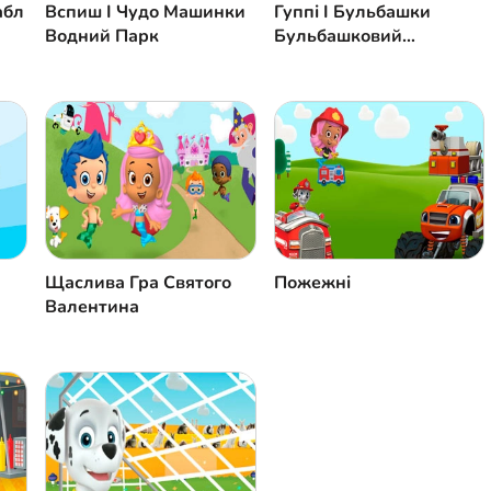
абл
Вспиш І Чудо Машинки
Гуппі І Бульбашки
Водний Парк
Бульбашковий
Марафон
Щаслива Гра Святого
Пожежні
Валентина