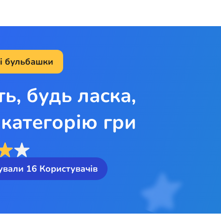
 і бульбашки
ть, будь ласка,
категорію гри
ували
16
Користувачів