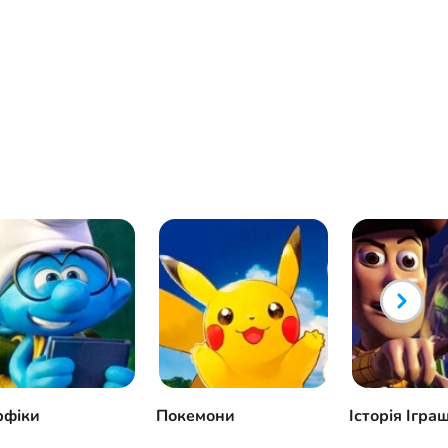
рфіки
Покемони
Історія Ігра