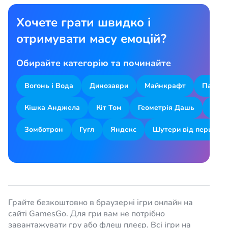
Хочете грати швидко і
отримувати масу емоцій?
Обирайте категорію та починайте
Вогонь і Вода
Динозаври
Майнкрафт
Парков
Кішка Анджела
Кіт Том
Геометрія Дашь
Змій
Зомботрон
Гугл
Яндекс
Шутери від першої о
Грайте безкоштовно в браузерні ігри онлайн на
сайті GamesGo. Для гри вам не потрібно
завантажувати гру або флеш плеєр. Всі ігри на