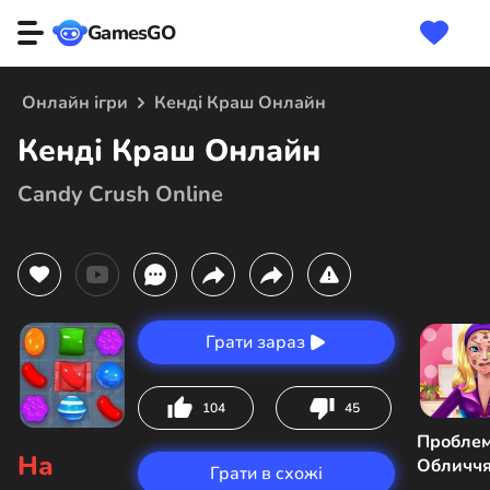
GamesGO
Онлайн ігри
Кенді Краш Онлайн
Кенді Краш Онлайн
Candy Crush Online
Грати зараз
104
45
Пробле
На
Обличчя
Грати в схожі