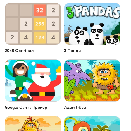
2048 Оригінал
3 Панди
Google Санта Трекер
Адам І Єва