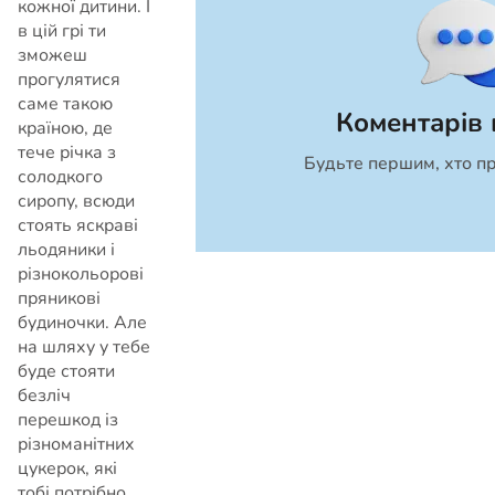
кожної дитини. І
в цій грі ти
зможеш
прогулятися
саме такою
Коментарів
країною, де
тече річка з
Будьте першим, хто п
Скасувати
солодкого
сиропу, всюди
стоять яскраві
льодяники і
різнокольорові
пряникові
будиночки. Але
на шляху у тебе
буде стояти
безліч
перешкод із
різноманітних
цукерок, які
тобі потрібно