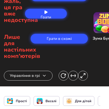
жаль,
ця гра
вже
Грати
недоступна
зараз
Лише
Зума Бу
Грати в схожі
для
настільних
комп'ютерів
Управління в грі
Пересунути льодяник
Прості
Веселі
Для дітей