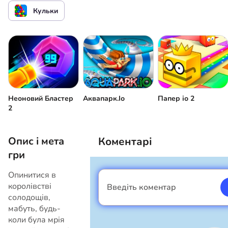
Кульки
Неоновий Бластер
Аквапарк.Іо
Папер іо 2
2
Опис і мета
Коментарі
гри
Опинитися в
королівстві
Введіть коментар
Я хлопець
солодощів,
мабуть, будь-
коли була мрія