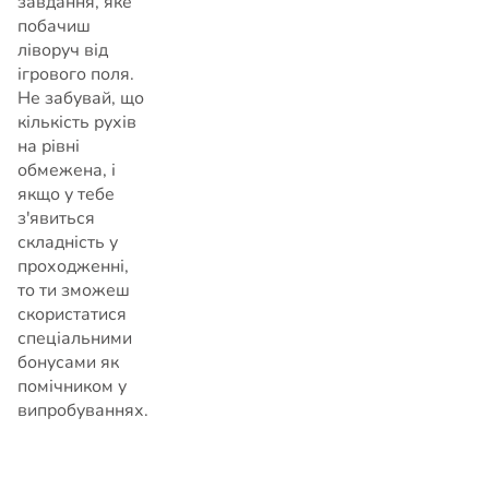
завдання, яке
побачиш
ліворуч від
ігрового поля.
Не забувай, що
кількість рухів
на рівні
обмежена, і
якщо у тебе
з'явиться
складність у
проходженні,
то ти зможеш
скористатися
спеціальними
бонусами як
помічником у
випробуваннях.