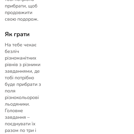
прибрати, щоб
продовжити
свою подорож.
Як грати
На тебе чекає
безліч
різноманітних
рівнів з різними
завданнями, де
тобі потрібно
буде прибрати з
поля
різнокольорові
льодяники.
Головне
завдання –
поєднувати їх
разом по три і