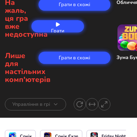
На
Обличчя
Грати в схожі
жаль,
ця гра
вже
Грати
недоступна
зараз
Лише
Зума Бу
Грати в схожі
для
настільних
комп'ютерів
Управління в грі
Почати співати
чи
Сонік
Сонік Єкзе
Friday Night Funk