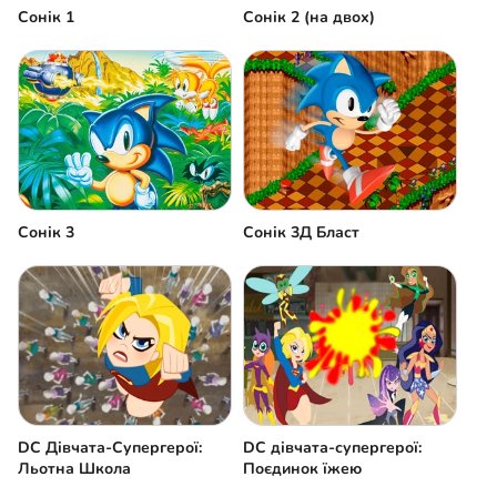
Сонік 1
Сонік 2 (на двох)
Сонік 3
Сонік 3Д Бласт
DC Дівчата-Супергерої:
DC дівчата-супергерої:
Льотна Школа
Поєдинок їжею