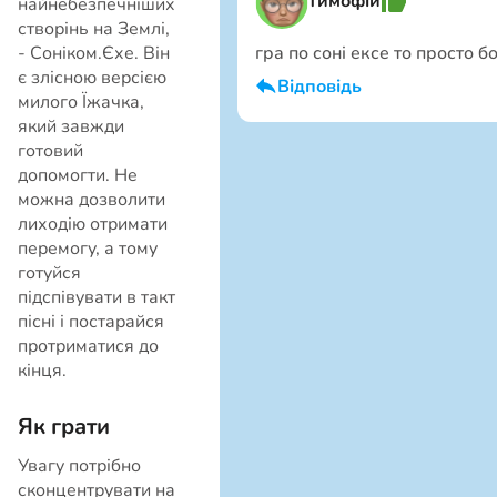
тимофій
найнебезпечніших
створінь на Землі,
- Соніком.Єхе. Він
гра по соні ексе то просто б
є злісною версією
Відповідь
милого Їжачка,
який завжди
Я хлопець
Скасувати
готовий
допомогти. Не
можна дозволити
лиходію отримати
перемогу, а тому
готуйся
підспівувати в такт
пісні і постарайся
протриматися до
кінця.
Скасувати
Як грати
Увагу потрібно
сконцентрувати на