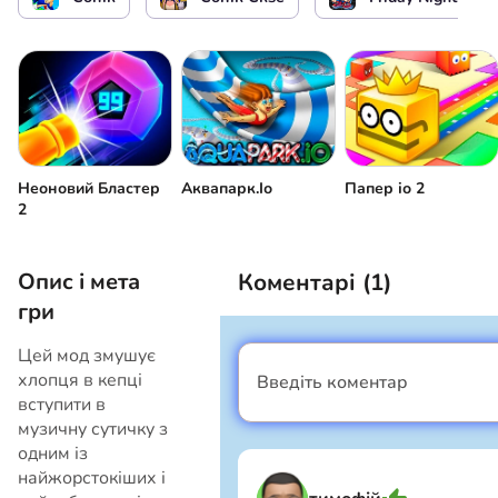
Запуск гри / Зупинити гру / Вибір рівня
Управління гучністю
Повернутися назад
Неоновий Бластер
Аквапарк.Іо
Папер іо 2
2
Опис і мета
Коментарі (
1
)
гри
Цей мод змушує
хлопця в кепці
Введіть коментар
Я хлопець
вступити в
музичну сутичку з
одним із
найжорстокіших і