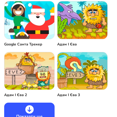
Google Санта Трекер
Адам І Єва
Адам І Єва 2
Адам І Єва 3
Показати ще