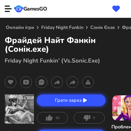
GamesGO
Онлайн ігри
Friday Night Funkin
Сонік Єкзе
Фра
Фрайдей Найт Фанкін
(Сонік.exe)
Friday Night Funkin’ (Vs.Sonic.Exe)
Грати зараз
48
9
Пробле