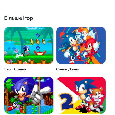
Більше ігор
Забіг Соніка
Соник Джем