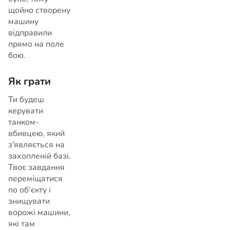
щойно створену
машину
відправили
прямо на поле
бою.
Як грати
Ти будеш
керувати
танком-
вбивцею, який
з'являється на
захопленій базі.
Твоє завдання
переміщатися
по об'єкту і
знищувати
ворожі машини,
які там