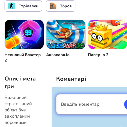
Стріляти
чи
Стрілялки
Зброя
Неоновий Бластер
Аквапарк.Іо
Папер іо 2
2
Опис і мета
Коментарі
гри
Важливий
стратегічний
Введіть коментар
Я хлопець
об'єкт був
захоплений
ворожими