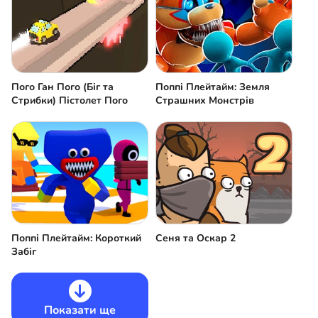
Пого Ган Пого (Біг та
Поппі Плейтайм: Земля
Стрибки) Пістолет Пого
Страшних Монстрів
Поппі Плейтайм: Короткий
Сеня та Оскар 2
Забіг
Показати ще