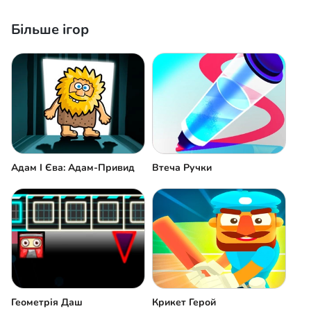
Більше ігор
Адам І Єва: Адам-Привид
Втеча Ручки
Геометрія Даш
Крикет Герой