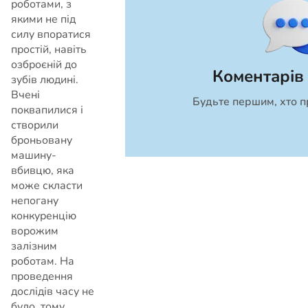
роботами, з
якими не під
силу впоратися
простій, навіть
озброєній до
Коментарів
зубів людині.
Вчені
Будьте першим, хто п
Скасувати
поквапилися і
створили
броньовану
машину-
вбивцю, яка
може скласти
непогану
конкуренцію
ворожим
залізним
роботам. На
проведення
дослідів часу не
було, тому