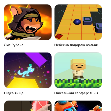
Лис Рубака
Небесна подорож кульки
Підсвіти це
Піксельний серфер: Лінія