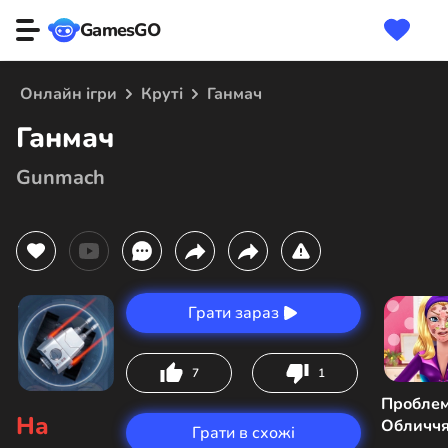
GamesGO
Онлайн ігри
Круті
Ганмач
Ганмач
Gunmach
Грати зараз
7
1
Пробле
На
Обличчя
Грати в схожі