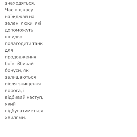
знаходяться.
Час від часу
наїжджай на
зелені люки, які
допоможуть
швидко
полагодити танк
для
продовження
боїв. Збирай
бонуси, які
залишаються
після знищення
ворога, і
відбивай наступ,
який
відбуватиметься
хвилями.