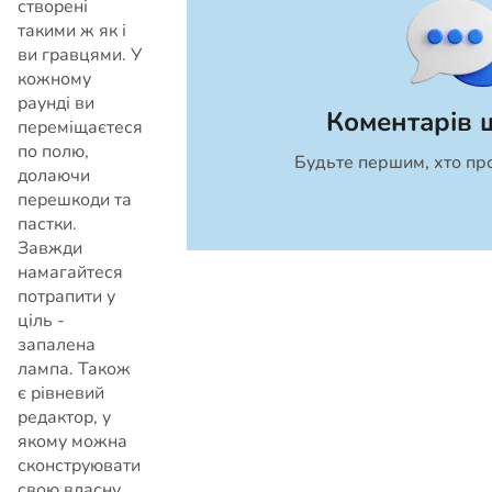
створені
такими ж як і
ви гравцями. У
кожному
раунді ви
Коментарів 
переміщаєтеся
по полю,
Будьте першим, хто пр
Скасувати
долаючи
перешкоди та
пастки.
Завжди
намагайтеся
потрапити у
ціль -
запалена
лампа. Також
є рівневий
редактор, у
якому можна
сконструювати
свою власну