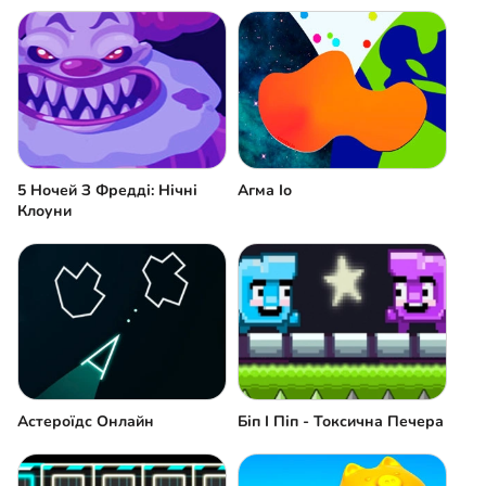
5 Ночей З Фредді: Нічні
Агма Іо
Клоуни
Астероїдс Онлайн
Біп І Піп - Токсична Печера