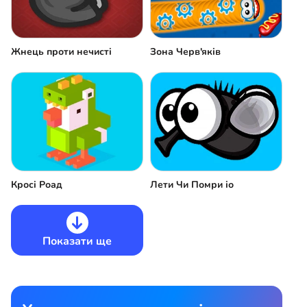
Жнець проти нечисті
Зона Черв'яків
Кросі Роад
Лети Чи Помри іо
Показати ще