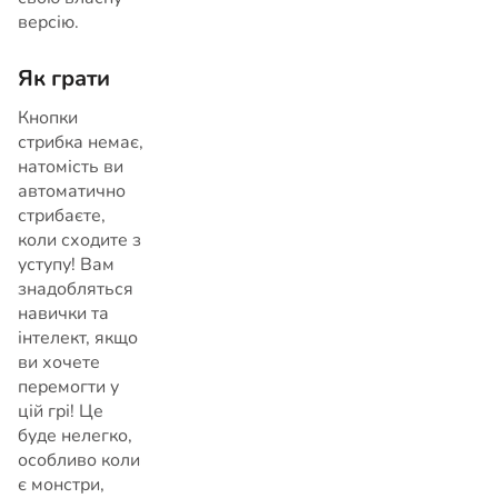
версію.
Як грати
Кнопки
стрибка немає,
натомість ви
автоматично
стрибаєте,
коли сходите з
уступу! Вам
знадобляться
навички та
інтелект, якщо
ви хочете
перемогти у
цій грі! Це
буде нелегко,
особливо коли
є монстри,