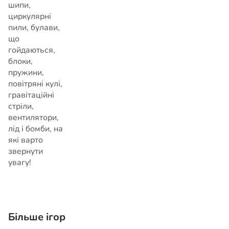
шипи,
циркулярні
пили, булави,
що
гойдаються,
блоки,
пружини,
повітряні кулі,
гравітаційні
стріли,
вентилятори,
лід і бомби, на
які варто
звернути
увагу!
Більше ігор