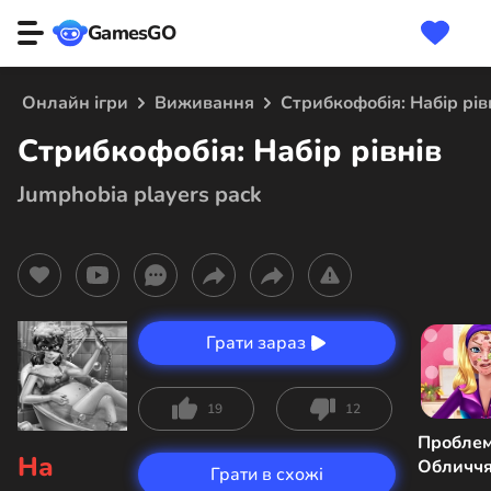
GamesGO
Онлайн ігри
Виживання
Стрибкофобія: Набір рів
Стрибкофобія: Набір рівнів
Jumphobia players pack
Грати зараз
19
12
Пробле
На
Обличчя
Грати в схожі