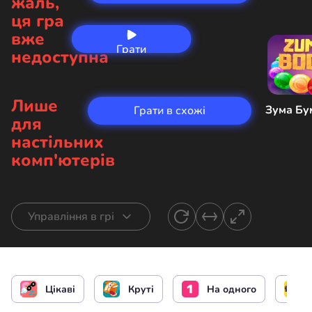
жаль,
ця гра
вже
Грати
недоступна
зараз
Лише
Зума Бу
Грати в схожі
для
настільних
комп'ютерів
Управління в грі
Управління героєм
чи
Цікаві
Круті
На одного