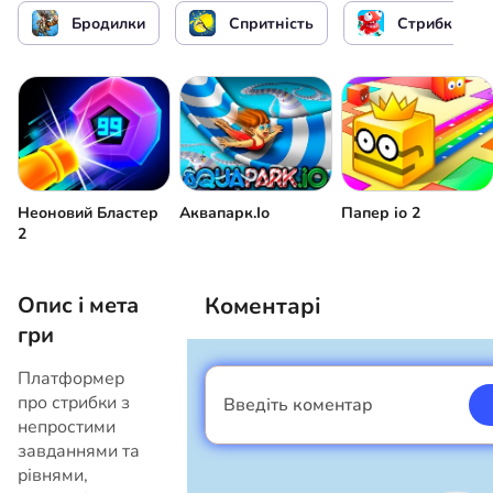
Бродилки
Спритність
Стрибки
Неоновий Бластер
Аквапарк.Іо
Папер іо 2
2
Опис і мета
Коментарі
гри
Платформер
про стрибки з
Введіть коментар
Я хлопець
непростими
завданнями та
рівнями,