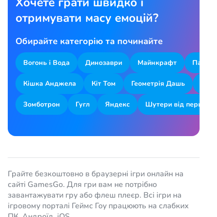
Хочете грати швидко і
отримувати масу емоцій?
Обирайте категорію та починайте
Вогонь і Вода
Динозаври
Майнкрафт
Парков
Кішка Анджела
Кіт Том
Геометрія Дашь
Змій
Зомботрон
Гугл
Яндекс
Шутери від першої о
Грайте безкоштовно в браузерні ігри онлайн на
сайті GamesGo. Для гри вам не потрібно
завантажувати гру або флеш плеєр. Всі ігри на
ігровому порталі Геймс Гоу працюють на слабких
ПК, Андроїд, iOS.