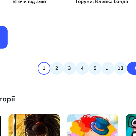
Втечи від змій
Горуни: Клейка банда
а
1
2
3
4
5
...
13
горії