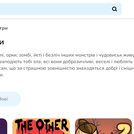
три
и
і, орки, зомбі, йєті і безліч інших монстрів і чудовиськ жи
 заподіють тобі зла, всі вони доброзичливі, веселі і люблять
ам, що за страшною зовнішністю знаходяться добрі і смішн
и.
ові