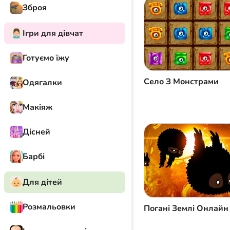
Зброя
Ігри для дівчат
Готуємо їжу
Село З Монстрами
Одягалки
Макіяж
Дісней
Барбі
Для дітей
Розмальовки
Погані Землі Онлайн