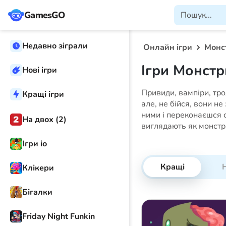
GamesGO
Недавно зіграли
Онлайн ігри
Монс
Ігри Монстр
Нові ігри
Привиди, вампіри, трол
Кращі ігри
але, не бійся, вони не
ними і переконаєшся с
На двох (2)
виглядають як монстр
Ігри іо
Кращі
Н
Клікери
Бігалки
Friday Night Funkin