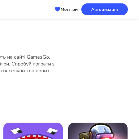
Мої ігри
Авторизація
вуть на сайті GamesGo,
 ігри. Спробуй пограти з
і веселуни хоч вони і