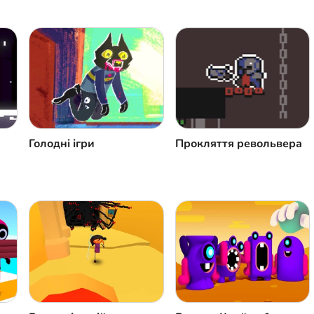
Голодні ігри
Прокляття револьвера