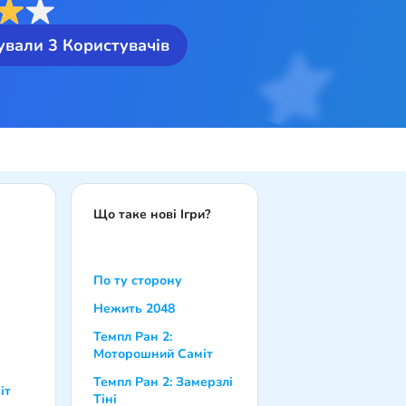
ували
3
Користувачів
Що таке нові Ігри?
По ту сторону
Нежить 2048
Темпл Ран 2:
Моторошний Саміт
Темпл Ран 2: Замерзлі
іт
Тіні