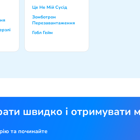
Це Не Мій Сусід
Зомботрон
ня
Перезавантаження
ерзлі
Гобл Гейм
рати швидко і отримувати м
рію та починайте