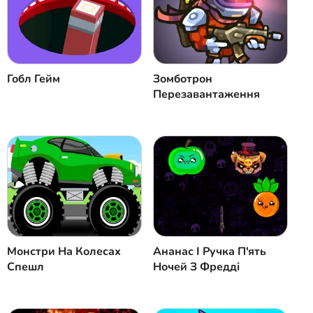
Гобл Гейм
Зомботрон
Перезавантаження
Монстри На Колесах
Ананас І Ручка П'ять
Спешл
Ночей З Фредді