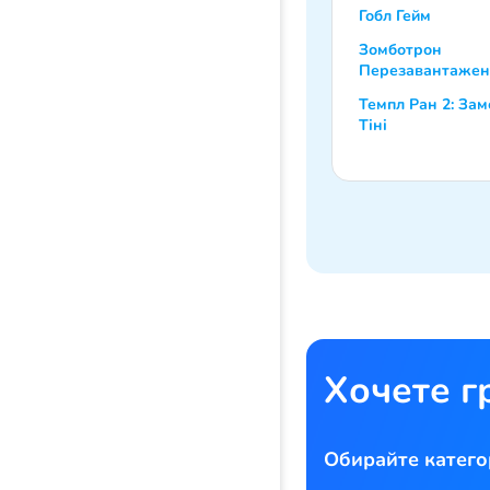
Гобл Гейм
Зомботрон
Перезавантажен
Темпл Ран 2: Зам
Тіні
Хочете г
Обирайте катего