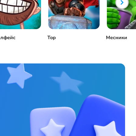
ллфейс
Тор
Месники