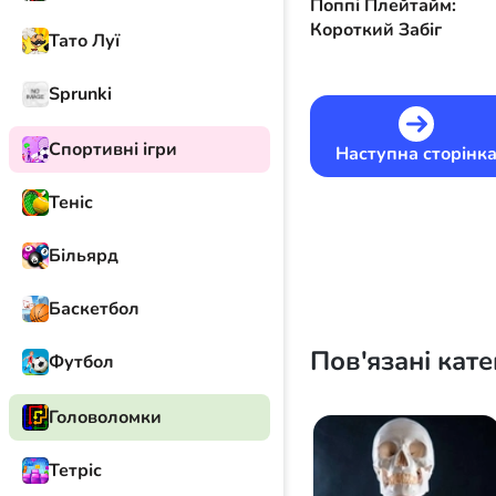
Поппі Плейтайм:
Короткий Забіг
Тато Луї
Sprunki
Спортивні ігри
Наступна сторінк
Теніс
Більярд
Баскетбол
Пов'язані кате
Футбол
Головоломки
Тетріс