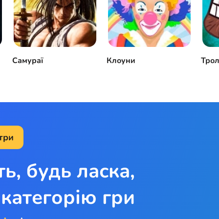
Самураї
Клоуни
Тро
три
ть, будь ласка,
категорію гри