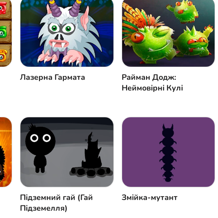
Лазерна Гармата
Райман Додж:
Неймовірні Кулі
Підземний гай (Гай
Змійка-мутант
Підземелля)