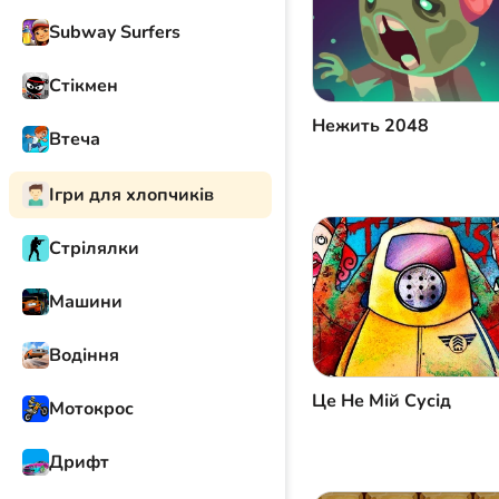
Subway Surfers
Стікмен
Нежить 2048
Втеча
Ігри для хлопчиків
Стрілялки
Машини
Водіння
Це Не Мій Сусід
Мотокрос
Дрифт