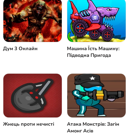
Дум 3 Онлайн
Машина Їсть Машину:
Підводна Пригода
Жнець проти нечисті
Атака Монстрів: Загін
Амонг Асів