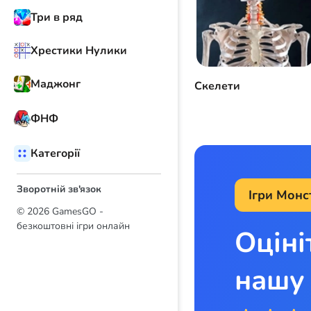
Три в ряд
Хрестики Нулики
Маджонг
Скелети
ФНФ
Категорії
Зворотній зв'язок
Ігри Монс
© 2026 GamesGO -
безкоштовні ігри онлайн
Оціні
нашу 