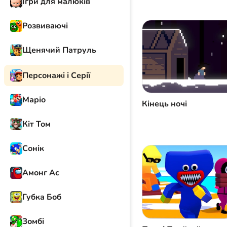
Ігри для малюків
Розвиваючі
Щенячий Патруль
Персонажі і Серії
Маріо
Кінець ночі
Кіт Том
Сонік
Амонг Ас
Губка Боб
Зомбі