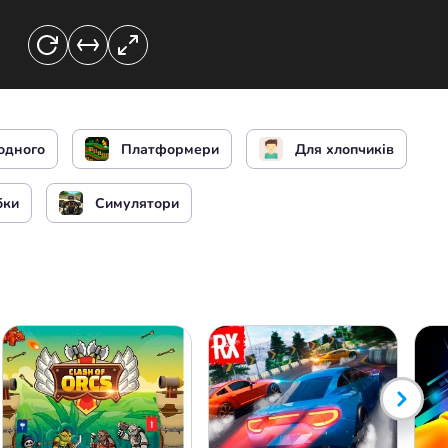
чи
Подивитися навколо
одного
Платформери
Для хлопчиків
Пауза / Меню
бки
Симулятори