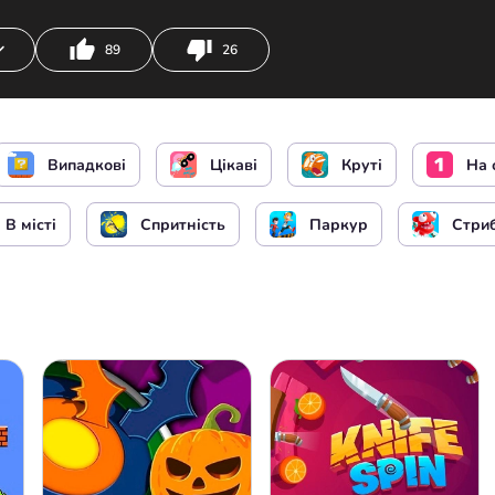
89
26
м
чи
Бігти
Стрибок
Випадкові
Цікаві
Круті
На 
зблокувати курсор мишки
Змінити вид камери
В місті
Спритність
Паркур
Стри