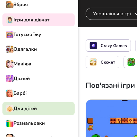
Зброя
Управління в грі
Ігри для дівчат
Готуємо їжу
Управління героє
Crazy Games
Одягалки
Заблокувати / Ро
Сюжет
Макіяж
Дісней
Пов'язані ігри
Барбі
Для дітей
Розмальовки