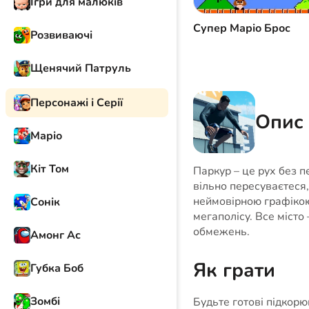
Ігри для малюків
Супер Маріо Брос
Розвиваючі
Щенячий Патруль
Персонажі і Серії
Опис 
Маріо
Кіт Том
Паркур – це рух без п
вільно пересуваєтеся,
неймовірною графікою
Сонік
мегаполісу. Все місто 
обмежень.
Амонг Ас
Як грати
Губка Боб
Зомбі
Будьте готові підкорю