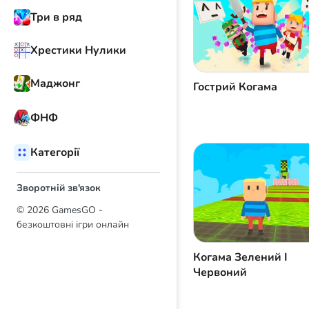
Три в ряд
Хрестики Нулики
Маджонг
Гострий Когама
ФНФ
Категорії
Зворотній зв'язок
© 2026 GamesGO -
безкоштовні ігри онлайн
Когама Зелений І
Червоний