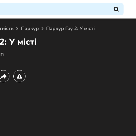
тність
Паркур
Паркур Гоу 2: У місті
: У місті
an