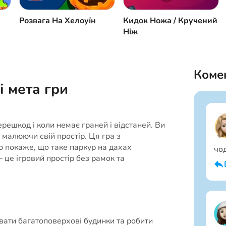
Розвага На Хелоуїн
Кидок Ножа / Кручений
Ніж
Комен
і мета гри
ерешкод і коли немає граней і відстаней. Ви
 малюючи свій простір. Ця гра з
 покаже, що таке паркур на дахах
чо
– це ігровий простір без рамок та
вати багатоповерхові будинки та робити