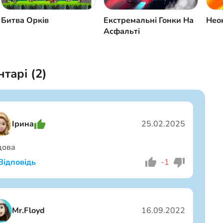
Битва Орків
Екстремальні Гонки На
Нео
Асфальті
тарі (
2
)
Ірина
25.02.2025
дова
Відповідь
-1
Я хлопець
Я дівчина
Mr.Floyd
16.09.2022