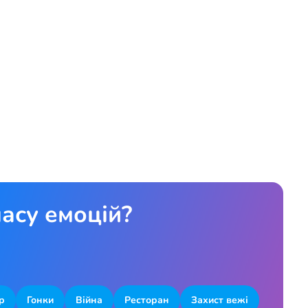
асу емоцій?
р
Гонки
Війна
Ресторан
Захист вежі