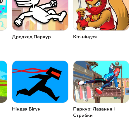
Дредхед Паркур
Кіт-ніндзя
Ніндзя Бігун
Паркур: Лазання І
Стрибки