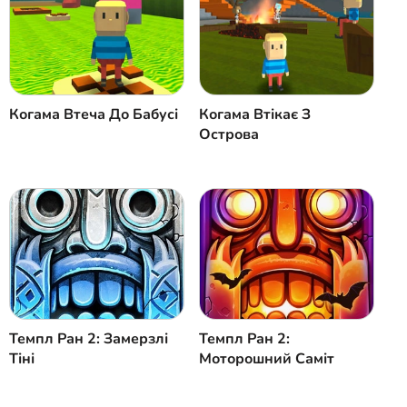
Скасувати
Коментар
Когама Втеча До Бабусі
Когама Втікає З
Острова
Темпл Ран 2: Замерзлі
Темпл Ран 2:
Тіні
Моторошний Саміт