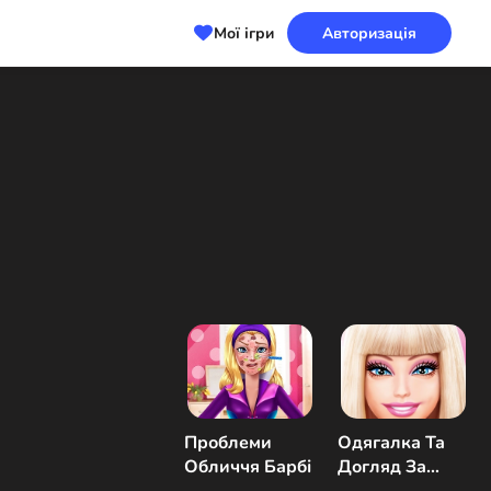
Мої ігри
Авторизація
Проблеми
Одягалка Та
Обличчя Барбі
Догляд За
Барбі