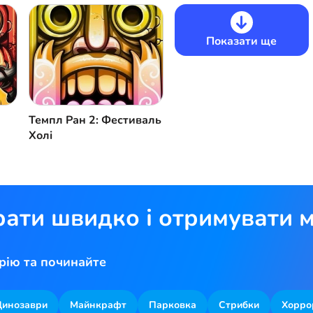
Показати ще
Темпл Ран 2: Фестиваль
Холі
рати швидко і отримувати м
рію та починайте
Динозаври
Майнкрафт
Парковка
Стрибки
Хорро