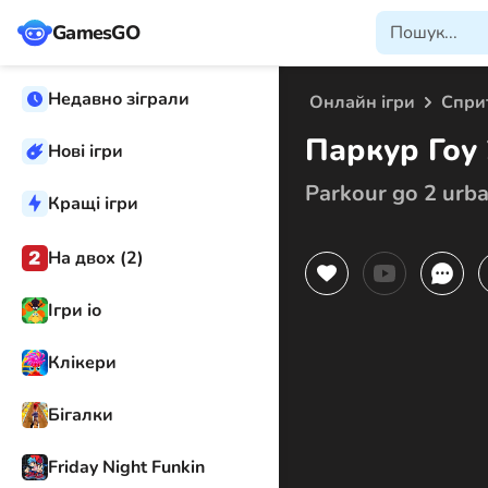
GamesGO
Недавно зіграли
Онлайн ігри
Спри
Паркур Гоу 2
Нові ігри
Parkour go 2 urb
Кращі ігри
На двох (2)
Ігри іо
Клікери
Бігалки
Friday Night Funkin