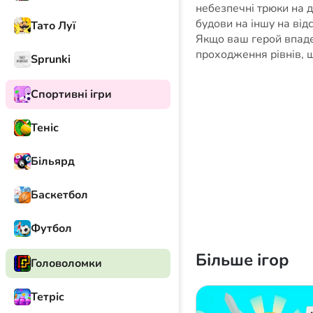
небезпечні трюки на д
будови на іншу на відс
Тато Луї
Якщо ваш герой впаде
проходження рівнів, щ
Sprunki
Спортивні ігри
Теніс
Більярд
Баскетбол
Футбол
Більше ігор
Головоломки
Тетріс