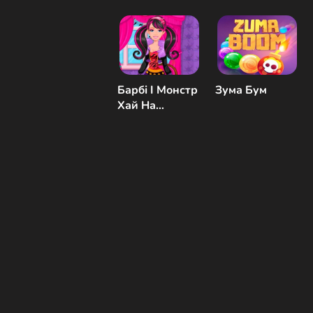
Барбі І Монстр
Зума Бум
Хай На
Хеллоуїн