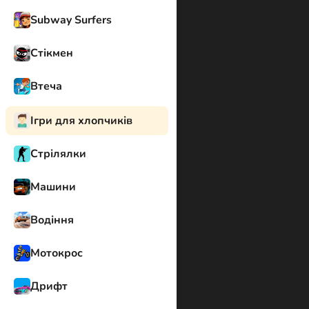
Subway Surfers
Стікмен
Втеча
Ігри для хлопчиків
Стрілялки
Машини
Водіння
Мотокрос
Дрифт